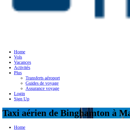
Home
Vols
Vacances
Activités
Plus
Transferts aéroport
Guides de voyage
Assurance voyage
Login
Sign Up
Taxi aérien de Binghamton à M
Home