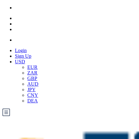
Login
Sign Up
USD
EUR
ZAR
GBP
AUD
JPY
CNY
DEA