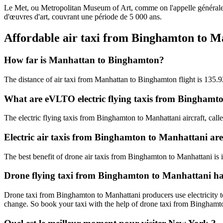
Le Met, ou Metropolitan Museum of Art, comme on l'appelle généraleme
d'œuvres d'art, couvrant une période de 5 000 ans.
Affordable air taxi from Binghamton to 
How far is Manhattan to Binghamton?
The distance of air taxi from Manhattan to Binghamton flight is 135.
What are eVLTO electric flying taxis from Binghamt
The electric flying taxis from Binghamton to Manhattani aircraft, call
Electric air taxis from Binghamton to Manhattani are
The best benefit of drone air taxis from Binghamton to Manhattani is its
Drone flying taxi from Binghamton to Manhattani ha
Drone taxi from Binghamton to Manhattani producers use electricity to
change. So book your taxi with the help of drone taxi from Bingham