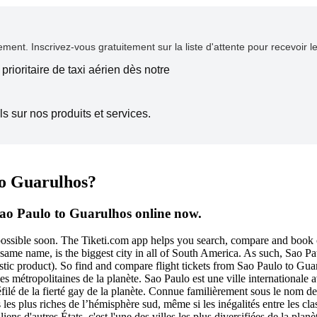
ent. Inscrivez-vous gratuitement sur la liste d'attente pour recevoir l
prioritaire de taxi aérien dès notre
s sur nos produits et services.
to Guarulhos?
Sao Paulo to Guarulhos online now.
 possible soon. The Tiketi.com app helps you search, compare and book 
he same name, is the biggest city in all of South America. As such, Sao P
estic product). So find and compare flight tickets from Sao Paulo to Gua
es métropolitaines de la planète. Sao Paulo est une ville internationale
d défilé de la fierté gay de la planète. Connue familièrement sous le no
s les plus riches de l’hémisphère sud, même si les inégalités entre les c
s d'autres États, c'est l'une des villes les plus diversifiées de la planè