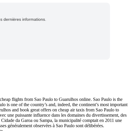
es dernières informations.
cheap flights from Sao Paulo to Guarulhos online. Sao Paulo is the
aulo is one of the country’s and, indeed, the continent’s most important
rulhos and book great offers on cheap air taxis from Sao Paulo to
 avec une puissante influence dans les domaines du divertissement, des
m de Cidade da Garoa ou Sampa, la municipalité comptait en 2011 une
lasses généralement observées à Sao Paulo sont délibérées.
te.