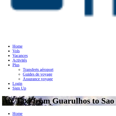
Home
Vols
Vacances
Activités
Plus
Transferts aéroport
Guides de voyage
Assurance voyage
Login
Sign Up
Air Taxi from Guarulhos to Sao
Home