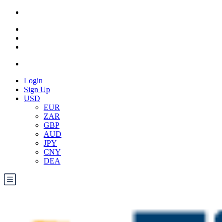
Login
Sign Up
USD
EUR
ZAR
GBP
AUD
JPY
CNY
DEA