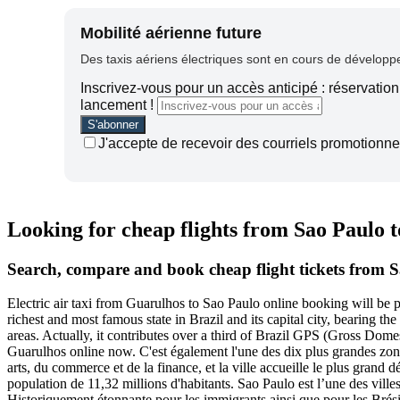
Mobilité aérienne future
Des taxis aériens électriques sont en cours de développem
Inscrivez-vous pour un accès anticipé : réservation 
lancement !
J'accepte de recevoir des courriels promotionnel
Looking for cheap flights from Sao Paulo 
Search, compare and book cheap flight tickets from 
Electric air taxi from Guarulhos to Sao Paulo online booking will be
richest and most famous state in Brazil and its capital city, bearing t
areas. Actually, it contributes over a third of Brazil GPS (Gross Dom
Guarulhos online now.
C'est également l'une des dix plus grandes zon
arts, du commerce et de la finance, et la ville accueille le plus gran
population de 11,32 millions d'habitants.
Sao Paulo est l’une des ville
Historiquement étonnante pour les immigrants ainsi que pour les Brésilien