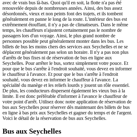
avec de vrais bus là-bas. Quoi qu'il en soit, la flotte n'a pas été
renouvelée depuis de nombreuses années. Ainsi, des bus assez
désordonnés, vieux et non peints font des trajets, et ils tombent
généralement en panne le long de la route. L'intérieur des bus est
extrêmement étouffant, il n'y a pas de climatiseurs. Dans le même
temps, les chauffeurs n'ajustent certainement pas le nombre de
passagers lors d'un voyage. Ainsi, le plus grand nombre de
personnes possible peut généralement monter dans les bus. Les
billets de bus les moins chers des services aux Seychelles et ne se
déplacent généralement pas selon un horaire. Il n'y a pas non plus
d'arrêts de bus fixes ni de réservation de bus en ligne aux
Seychelles. Pour arrêter le bus, sortez simplement votre pouce. Et
pour que le bus s'arrête à l'endroit souhaité, vous devez en informer
le chauffeur à l'avance. Et pour que le bus s'arrête à l'endroit
souhaité, vous devez en informer le chauffeur à l'avance. La
spécialité du manège et les reliefs lourds y jouent un rôle essentiel.
De plus, les conducteurs dispersent également les vieux bus à la
limite. Il est donc préférable d'informer à l'avance le chauffeur de
votre point d'arrêt. Utilisez donc notre application de réservation de
bus aux Seychelles pour réserver dès maintenant des billets de bus
en ligne à bas prix aux Seychelles et gagner du temps et de l'argent.
Voici le détail de la réservation de bus aux Seychelles.
Bus aux Seychelles