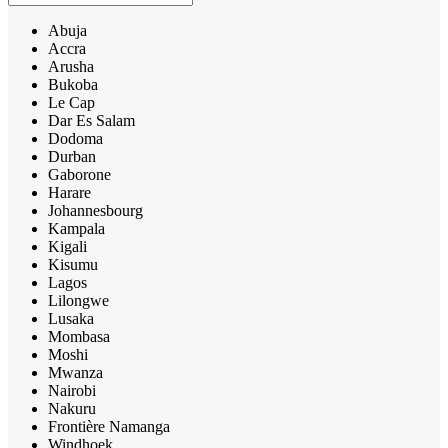
Abuja
Accra
Arusha
Bukoba
Le Cap
Dar Es Salam
Dodoma
Durban
Gaborone
Harare
Johannesbourg
Kampala
Kigali
Kisumu
Lagos
Lilongwe
Lusaka
Mombasa
Moshi
Mwanza
Nairobi
Nakuru
Frontière Namanga
Windhoek