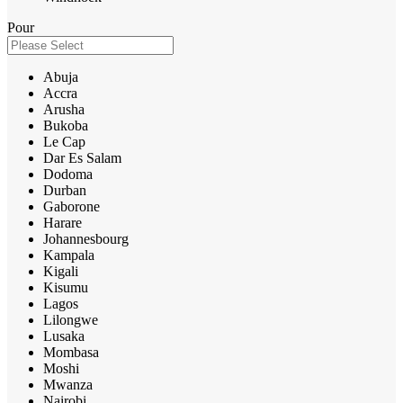
Pour
Abuja
Accra
Arusha
Bukoba
Le Cap
Dar Es Salam
Dodoma
Durban
Gaborone
Harare
Johannesbourg
Kampala
Kigali
Kisumu
Lagos
Lilongwe
Lusaka
Mombasa
Moshi
Mwanza
Nairobi