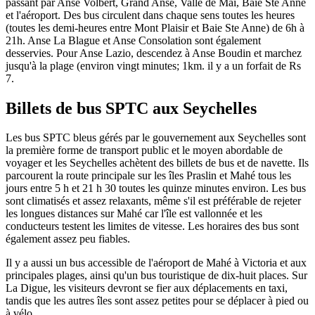
passant par Anse Volbert, Grand Anse, Valle de Mai, Baie Ste Anne
et l'aéroport. Des bus circulent dans chaque sens toutes les heures
(toutes les demi-heures entre Mont Plaisir et Baie Ste Anne) de 6h à
21h. Anse La Blague et Anse Consolation sont également
desservies. Pour Anse Lazio, descendez à Anse Boudin et marchez
jusqu'à la plage (environ vingt minutes; 1km. il y a un forfait de Rs
7.
Billets de bus SPTC aux Seychelles
Les bus SPTC bleus gérés par le gouvernement aux Seychelles sont
la première forme de transport public et le moyen abordable de
voyager et les Seychelles achètent des billets de bus et de navette. Ils
parcourent la route principale sur les îles Praslin et Mahé tous les
jours entre 5 h et 21 h 30 toutes les quinze minutes environ. Les bus
sont climatisés et assez relaxants, même s'il est préférable de rejeter
les longues distances sur Mahé car l'île est vallonnée et les
conducteurs testent les limites de vitesse. Les horaires des bus sont
également assez peu fiables.
Il y a aussi un bus accessible de l'aéroport de Mahé à Victoria et aux
principales plages, ainsi qu'un bus touristique de dix-huit places. Sur
La Digue, les visiteurs devront se fier aux déplacements en taxi,
tandis que les autres îles sont assez petites pour se déplacer à pied ou
à vélo.