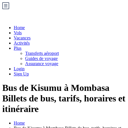
Home
Vols
Vacances
Activités
Plus
Transferts aéroport
Guides de voyage
Assurance voyage
Login
Sign Up
Bus de Kisumu à Mombasa
Billets de bus, tarifs, horaires et
itinéraire
Home