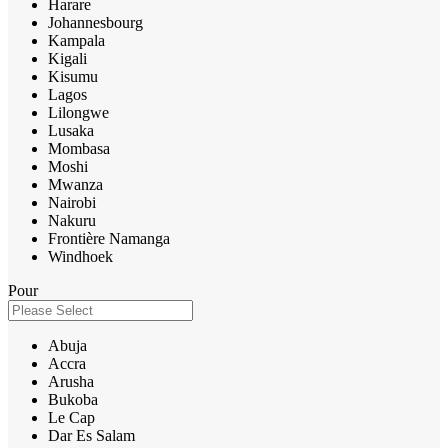
Harare
Johannesbourg
Kampala
Kigali
Kisumu
Lagos
Lilongwe
Lusaka
Mombasa
Moshi
Mwanza
Nairobi
Nakuru
Frontière Namanga
Windhoek
Pour
Abuja
Accra
Arusha
Bukoba
Le Cap
Dar Es Salam