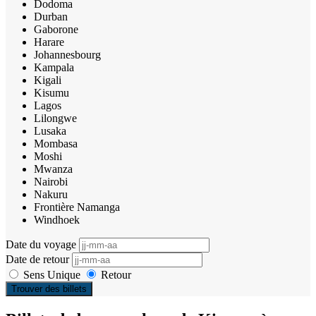
Dodoma
Durban
Gaborone
Harare
Johannesbourg
Kampala
Kigali
Kisumu
Lagos
Lilongwe
Lusaka
Mombasa
Moshi
Mwanza
Nairobi
Nakuru
Frontière Namanga
Windhoek
Date du voyage
Date de retour
Sens Unique
Retour
Trouver des billets