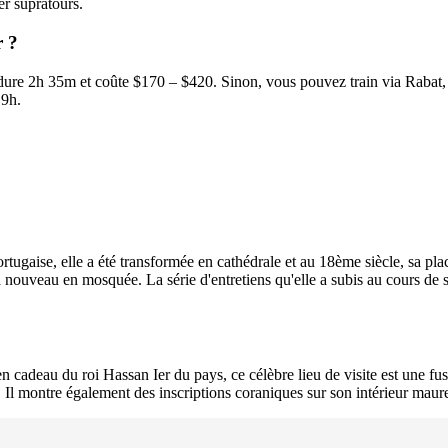
r supratours.
r ?
dure 2h 35m et coûte $170 – $420. Sinon, vous pouvez train via Rabat
 9h.
rtugaise, elle a été transformée en cathédrale et au 18ème siècle, sa plac
 à nouveau en mosquée. La série d'entretiens qu'elle a subis au cours d
 cadeau du roi Hassan Ier du pays, ce célèbre lieu de visite est une fusio
r. Il montre également des inscriptions coraniques sur son intérieur mau