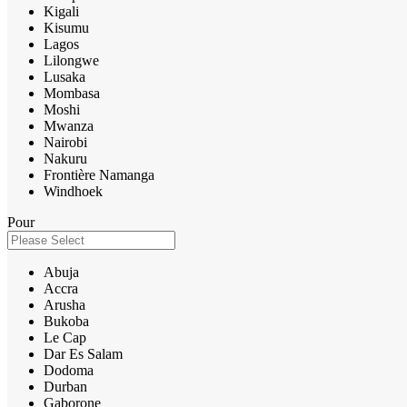
Kigali
Kisumu
Lagos
Lilongwe
Lusaka
Mombasa
Moshi
Mwanza
Nairobi
Nakuru
Frontière Namanga
Windhoek
Pour
Abuja
Accra
Arusha
Bukoba
Le Cap
Dar Es Salam
Dodoma
Durban
Gaborone