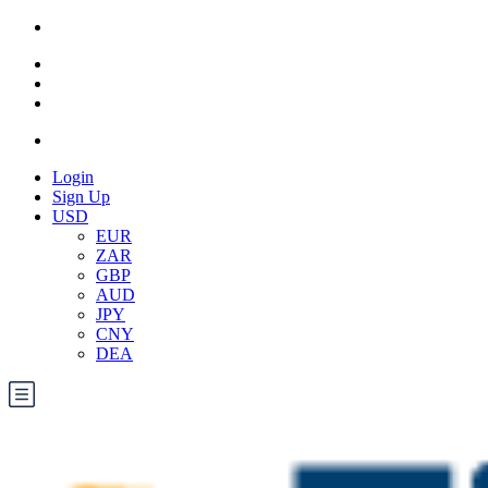
Login
Sign Up
USD
EUR
ZAR
GBP
AUD
JPY
CNY
DEA