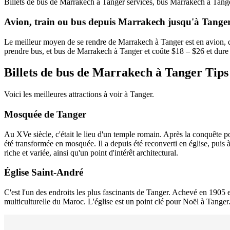
Billets de bus de Marrakech à Tanger services, bus Marrakech à Tange
Avion, train ou bus depuis Marrakech jusqu'à Tange
Le meilleur moyen de se rendre de Marrakech à Tanger est en avion, 
prendre bus, et bus de Marrakech à Tanger et coûte $18 – $26 et dure
Billets de bus de Marrakech à Tanger Tips
Voici les meilleures attractions à voir à Tanger.
Mosquée de Tanger
Au XVe siècle, c'était le lieu d'un temple romain. Après la conquête po
été transformée en mosquée. Il a depuis été reconverti en église, puis
riche et variée, ainsi qu'un point d'intérêt architectural.
Église Saint-André
C'est l'un des endroits les plus fascinants de Tanger. Achevé en 1905 en
multiculturelle du Maroc. L'église est un point clé pour Noël à Tange