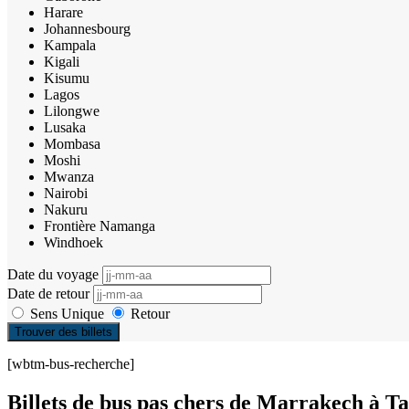
Harare
Johannesbourg
Kampala
Kigali
Kisumu
Lagos
Lilongwe
Lusaka
Mombasa
Moshi
Mwanza
Nairobi
Nakuru
Frontière Namanga
Windhoek
Date du voyage
Date de retour
Sens Unique
Retour
Trouver des billets
[wbtm-bus-recherche]
Billets de bus pas chers de Marrakech à T