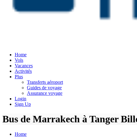
Home
Vols
Vacances
Activités
Plus
Transferts aéroport
Guides de voyage
Assurance voyage
Login
Sign Up
Bus de Marrakech à Tanger Billets
Home