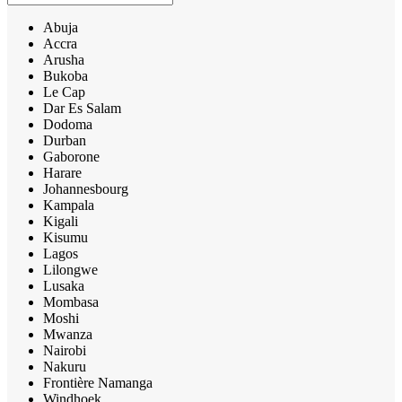
Abuja
Accra
Arusha
Bukoba
Le Cap
Dar Es Salam
Dodoma
Durban
Gaborone
Harare
Johannesbourg
Kampala
Kigali
Kisumu
Lagos
Lilongwe
Lusaka
Mombasa
Moshi
Mwanza
Nairobi
Nakuru
Frontière Namanga
Windhoek