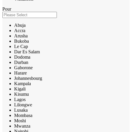
Pour
Abuja
Accra
Arusha
Bukoba
Le Cap
Dar Es Salam
Dodoma
Durban
Gaborone
Harare
Johannesbourg
Kampala
Kigali
Kisumu
Lagos
Lilongwe
Lusaka
Mombasa
Moshi
Mwanza
Nairobi