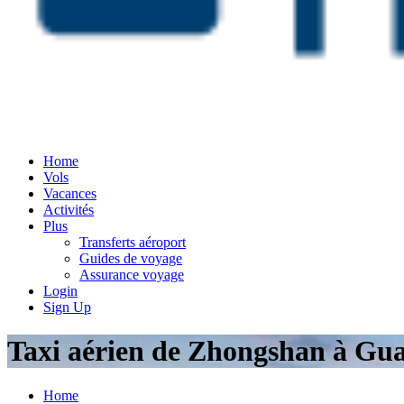
Home
Vols
Vacances
Activités
Plus
Transferts aéroport
Guides de voyage
Assurance voyage
Login
Sign Up
Taxi aérien de Zhongshan à Gua
Home