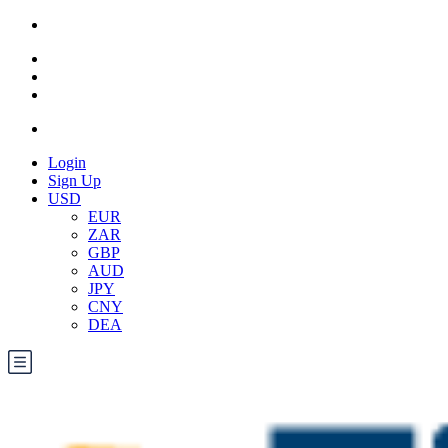
Login
Sign Up
USD
EUR
ZAR
GBP
AUD
JPY
CNY
DEA