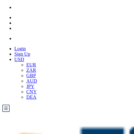
Login
Sign Up
USD
EUR
ZAR
GBP
AUD
JPY
CNY
DEA