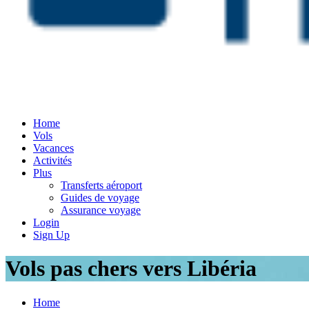
Home
Vols
Vacances
Activités
Plus
Transferts aéroport
Guides de voyage
Assurance voyage
Login
Sign Up
Vols pas chers vers Libéria
Home