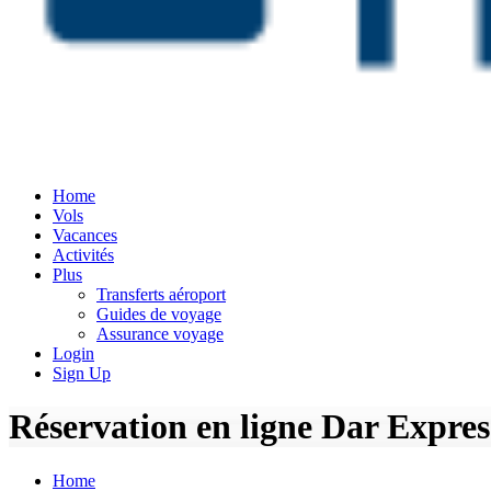
Home
Vols
Vacances
Activités
Plus
Transferts aéroport
Guides de voyage
Assurance voyage
Login
Sign Up
Réservation en ligne Dar Express, 
Home