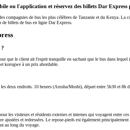
ile ou l'application et réservez des billets Dar Express 
 des compagnies de bus les plus célèbres de Tanzanie et du Kenya. La c
on de billets de bus en ligne Dar Express.
press
 ?
our que le client ait l'esprit tranquille en sachant que le bus dans leque
 et korogwe à un prix abordable.
s deux endroits. 10 heures (Arusha/Moshi), départ entre 5h30 et 8h du 
pour les visiteurs et résidents externes et internes qui voyagent entre 
e ajustées et redressées. Le repose-pieds est également principalement c
out au long du voyage.