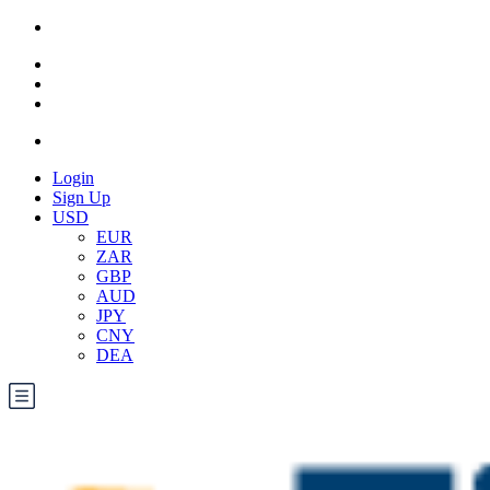
Login
Sign Up
USD
EUR
ZAR
GBP
AUD
JPY
CNY
DEA