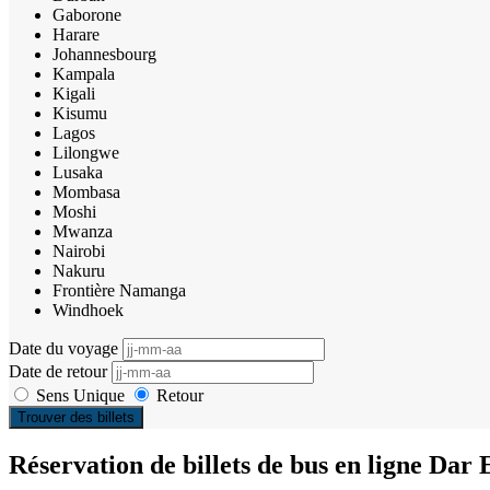
Gaborone
Harare
Johannesbourg
Kampala
Kigali
Kisumu
Lagos
Lilongwe
Lusaka
Mombasa
Moshi
Mwanza
Nairobi
Nakuru
Frontière Namanga
Windhoek
Date du voyage
Date de retour
Sens Unique
Retour
Trouver des billets
Réservation de billets de bus en ligne Dar 