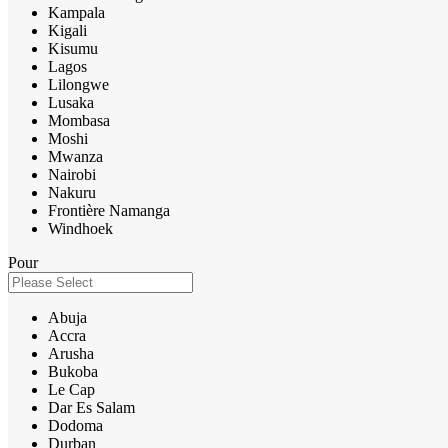
Kampala
Kigali
Kisumu
Lagos
Lilongwe
Lusaka
Mombasa
Moshi
Mwanza
Nairobi
Nakuru
Frontière Namanga
Windhoek
Pour
Abuja
Accra
Arusha
Bukoba
Le Cap
Dar Es Salam
Dodoma
Durban