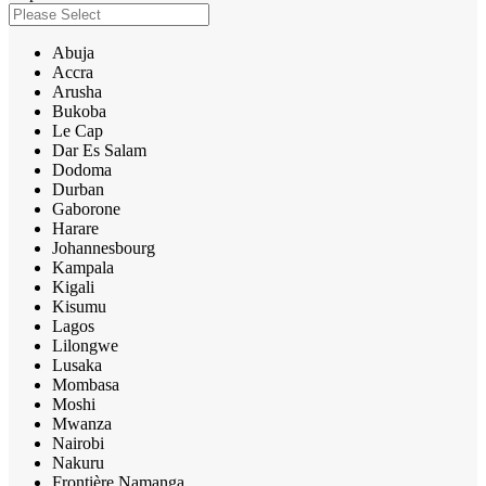
Abuja
Accra
Arusha
Bukoba
Le Cap
Dar Es Salam
Dodoma
Durban
Gaborone
Harare
Johannesbourg
Kampala
Kigali
Kisumu
Lagos
Lilongwe
Lusaka
Mombasa
Moshi
Mwanza
Nairobi
Nakuru
Frontière Namanga