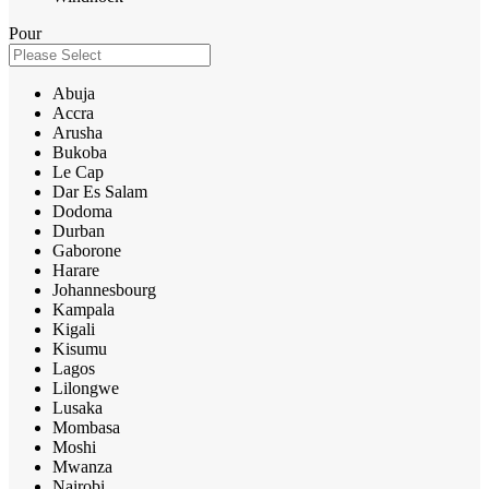
Pour
Abuja
Accra
Arusha
Bukoba
Le Cap
Dar Es Salam
Dodoma
Durban
Gaborone
Harare
Johannesbourg
Kampala
Kigali
Kisumu
Lagos
Lilongwe
Lusaka
Mombasa
Moshi
Mwanza
Nairobi