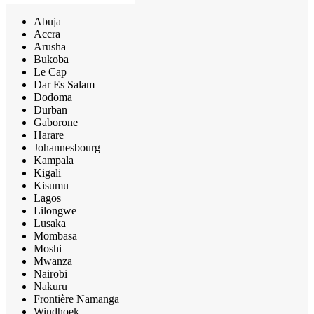
Abuja
Accra
Arusha
Bukoba
Le Cap
Dar Es Salam
Dodoma
Durban
Gaborone
Harare
Johannesbourg
Kampala
Kigali
Kisumu
Lagos
Lilongwe
Lusaka
Mombasa
Moshi
Mwanza
Nairobi
Nakuru
Frontière Namanga
Windhoek