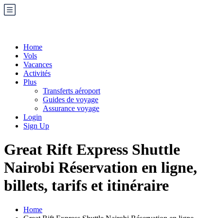
Home
Vols
Vacances
Activités
Plus
Transferts aéroport
Guides de voyage
Assurance voyage
Login
Sign Up
Great Rift Express Shuttle
Nairobi Réservation en ligne,
billets, tarifs et itinéraire
Home