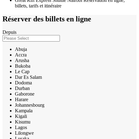
Great Rift Express Shuttle Nairobi Réservation en ligne,
billets, tarifs et itinéraire
Réserver des billets en ligne
Depuis
Abuja
Accra
Arusha
Bukoba
Le Cap
Dar Es Salam
Dodoma
Durban
Gaborone
Harare
Johannesbourg
Kampala
Kigali
Kisumu
Lagos
Lilongwe
Lusaka