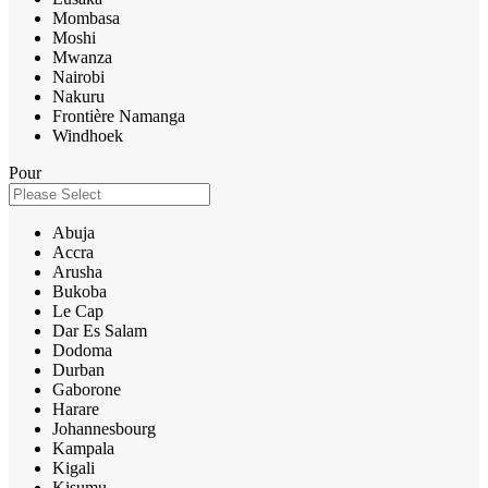
Mombasa
Moshi
Mwanza
Nairobi
Nakuru
Frontière Namanga
Windhoek
Pour
Abuja
Accra
Arusha
Bukoba
Le Cap
Dar Es Salam
Dodoma
Durban
Gaborone
Harare
Johannesbourg
Kampala
Kigali
Kisumu