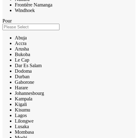
Frontière Namanga
Windhoek
Pour
Abuja
Accra
Arusha
Bukoba
Le Cap
Dar Es Salam
Dodoma
Durban
Gaborone
Harare
Johannesbourg
Kampala
Kigali
Kisumu
Lagos
Lilongwe
Lusaka
Mombasa
Moshi