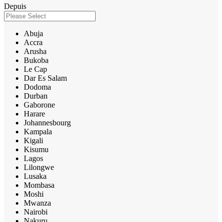
Depuis
Abuja
Accra
Arusha
Bukoba
Le Cap
Dar Es Salam
Dodoma
Durban
Gaborone
Harare
Johannesbourg
Kampala
Kigali
Kisumu
Lagos
Lilongwe
Lusaka
Mombasa
Moshi
Mwanza
Nairobi
Nakuru