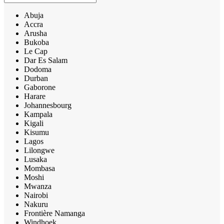
Abuja
Accra
Arusha
Bukoba
Le Cap
Dar Es Salam
Dodoma
Durban
Gaborone
Harare
Johannesbourg
Kampala
Kigali
Kisumu
Lagos
Lilongwe
Lusaka
Mombasa
Moshi
Mwanza
Nairobi
Nakuru
Frontière Namanga
Windhoek