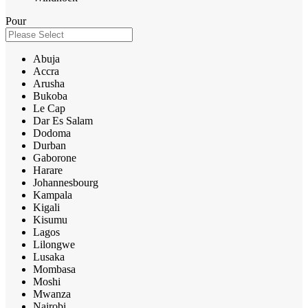
Pour
Abuja
Accra
Arusha
Bukoba
Le Cap
Dar Es Salam
Dodoma
Durban
Gaborone
Harare
Johannesbourg
Kampala
Kigali
Kisumu
Lagos
Lilongwe
Lusaka
Mombasa
Moshi
Mwanza
Nairobi