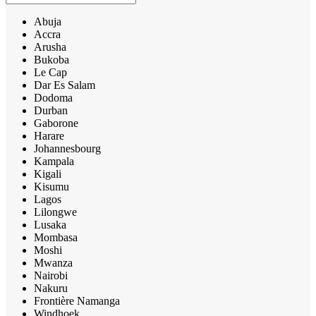
Abuja
Accra
Arusha
Bukoba
Le Cap
Dar Es Salam
Dodoma
Durban
Gaborone
Harare
Johannesbourg
Kampala
Kigali
Kisumu
Lagos
Lilongwe
Lusaka
Mombasa
Moshi
Mwanza
Nairobi
Nakuru
Frontière Namanga
Windhoek