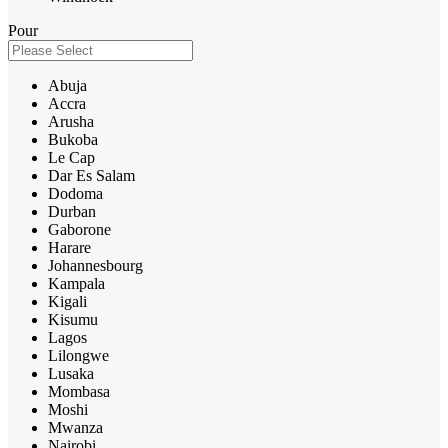
Pour
Abuja
Accra
Arusha
Bukoba
Le Cap
Dar Es Salam
Dodoma
Durban
Gaborone
Harare
Johannesbourg
Kampala
Kigali
Kisumu
Lagos
Lilongwe
Lusaka
Mombasa
Moshi
Mwanza
Nairobi