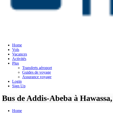
Home
Vols
Vacances
Activités
Plus
Transferts aéroport
Guides de voyage
Assurance voyage
Login
Sign Up
Bus de Addis-Abeba à Hawassa, bil
Home