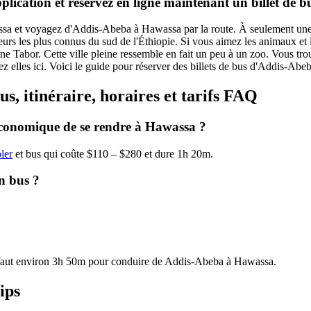
application et réservez en ligne maintenant un billet d
ssa et voyagez d'Addis-Abeba à Hawassa par la route. À seulement une 
s les plus connus du sud de l'Éthiopie. Si vous aimez les animaux et la nat
gne Tabor. Cette ville pleine ressemble en fait un peu à un zoo. Vous t
 chez elles ici. Voici le guide pour réserver des billets de bus d'Addis-Ab
s, itinéraire, horaires et tarifs FAQ
économique de se rendre à Hawassa ?
ler
et bus qui coûte $110 – $280 et dure 1h 20m.
n bus ?
 faut environ 3h 50m pour conduire de Addis-Abeba à Hawassa.
ips