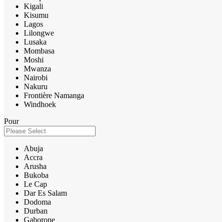
Kigali
Kisumu
Lagos
Lilongwe
Lusaka
Mombasa
Moshi
Mwanza
Nairobi
Nakuru
Frontière Namanga
Windhoek
Pour
Abuja
Accra
Arusha
Bukoba
Le Cap
Dar Es Salam
Dodoma
Durban
Gaborone