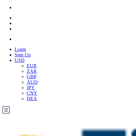
Login
Sign Up
USD
EUR
ZAR
GBP
AUD
JPY
CNY
DEA