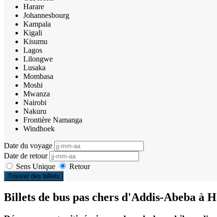
Harare
Johannesbourg
Kampala
Kigali
Kisumu
Lagos
Lilongwe
Lusaka
Mombasa
Moshi
Mwanza
Nairobi
Nakuru
Frontière Namanga
Windhoek
Date du voyage
Date de retour
Sens Unique
Retour
Trouver des billets
Billets de bus pas chers d'Addis-Abeba à 