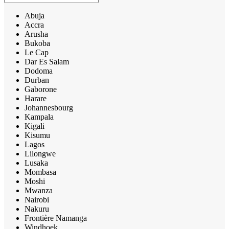
Abuja
Accra
Arusha
Bukoba
Le Cap
Dar Es Salam
Dodoma
Durban
Gaborone
Harare
Johannesbourg
Kampala
Kigali
Kisumu
Lagos
Lilongwe
Lusaka
Mombasa
Moshi
Mwanza
Nairobi
Nakuru
Frontière Namanga
Windhoek