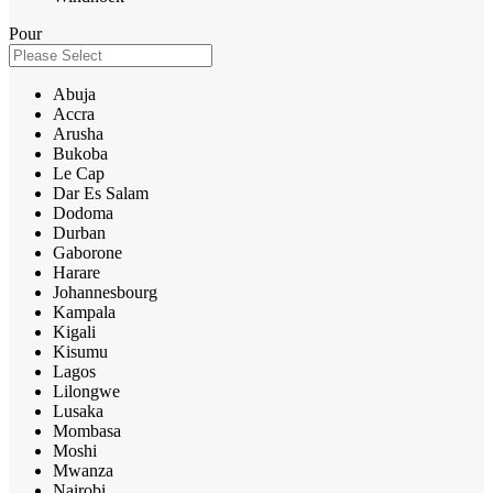
Pour
Abuja
Accra
Arusha
Bukoba
Le Cap
Dar Es Salam
Dodoma
Durban
Gaborone
Harare
Johannesbourg
Kampala
Kigali
Kisumu
Lagos
Lilongwe
Lusaka
Mombasa
Moshi
Mwanza
Nairobi