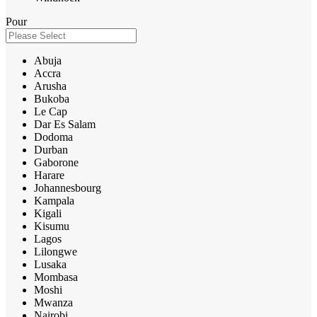
Pour
Abuja
Accra
Arusha
Bukoba
Le Cap
Dar Es Salam
Dodoma
Durban
Gaborone
Harare
Johannesbourg
Kampala
Kigali
Kisumu
Lagos
Lilongwe
Lusaka
Mombasa
Moshi
Mwanza
Nairobi