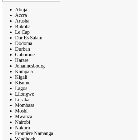
Abuja
Accra
Arusha
Bukoba
Le Cap
Dar Es Salam
Dodoma
Durban
Gaborone
Harare
Johannesbourg
Kampala
Kigali
Kisumu
Lagos
Lilongwe
Lusaka
Mombasa
Moshi
Mwanza
Nairobi
Nakuru
Frontière Namanga
Windhoek