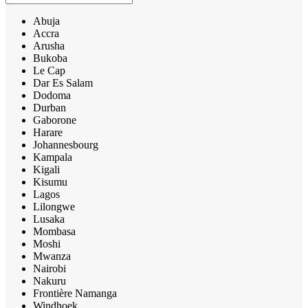
Abuja
Accra
Arusha
Bukoba
Le Cap
Dar Es Salam
Dodoma
Durban
Gaborone
Harare
Johannesbourg
Kampala
Kigali
Kisumu
Lagos
Lilongwe
Lusaka
Mombasa
Moshi
Mwanza
Nairobi
Nakuru
Frontière Namanga
Windhoek