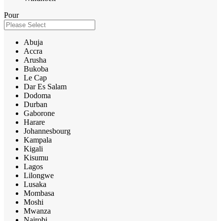
Pour
Abuja
Accra
Arusha
Bukoba
Le Cap
Dar Es Salam
Dodoma
Durban
Gaborone
Harare
Johannesbourg
Kampala
Kigali
Kisumu
Lagos
Lilongwe
Lusaka
Mombasa
Moshi
Mwanza
Nairobi