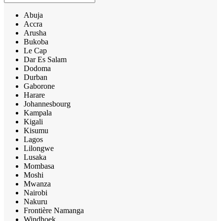
Abuja
Accra
Arusha
Bukoba
Le Cap
Dar Es Salam
Dodoma
Durban
Gaborone
Harare
Johannesbourg
Kampala
Kigali
Kisumu
Lagos
Lilongwe
Lusaka
Mombasa
Moshi
Mwanza
Nairobi
Nakuru
Frontière Namanga
Windhoek