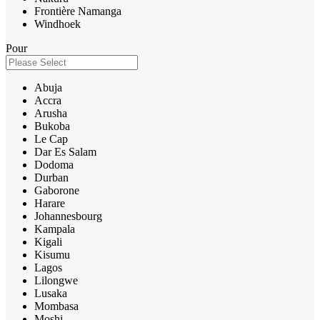
Frontière Namanga
Windhoek
Pour
Abuja
Accra
Arusha
Bukoba
Le Cap
Dar Es Salam
Dodoma
Durban
Gaborone
Harare
Johannesbourg
Kampala
Kigali
Kisumu
Lagos
Lilongwe
Lusaka
Mombasa
Moshi