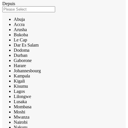
Depuis
Abuja
Accra
Arusha
Bukoba
Le Cap
Dar Es Salam
Dodoma
Durban
Gaborone
Harare
Johannesbourg
Kampala
Kigali
Kisumu
Lagos
Lilongwe
Lusaka
Mombasa
Moshi
Mwanza
Nairobi
Nakuru