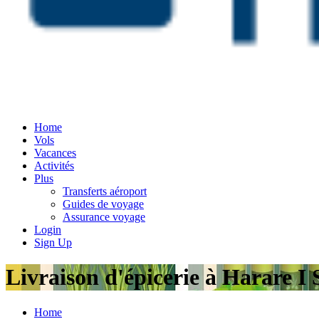
Home
Vols
Vacances
Activités
Plus
Transferts aéroport
Guides de voyage
Assurance voyage
Login
Sign Up
Livraison d'épicerie à Harare I
Home