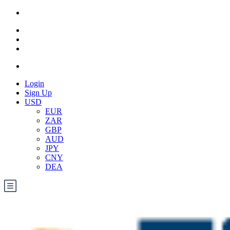
Login
Sign Up
USD
EUR
ZAR
GBP
AUD
JPY
CNY
DEA