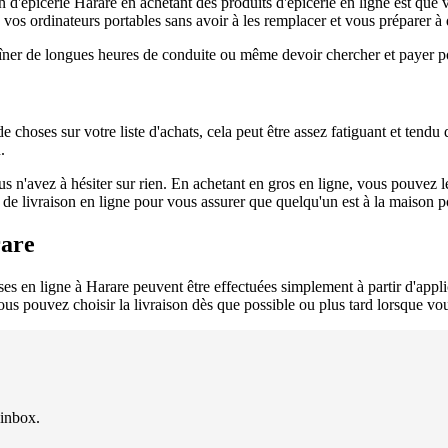
n d'épicerie Harare en achetant des produits d'épicerie en ligne est que
u vos ordinateurs portables sans avoir à les remplacer et vous préparer à 
raîner de longues heures de conduite ou même devoir chercher et payer p
hoses sur votre liste d'achats, cela peut être assez fatiguant et tendu d
.
us n'avez à hésiter sur rien. En achetant en gros en ligne, vous pouvez le
e livraison en ligne pour vous assurer que quelqu'un est à la maison pou
rare
rses en ligne à Harare peuvent être effectuées simplement à partir d'appl
 vous pouvez choisir la livraison dès que possible ou plus tard lorsque vo
 inbox.