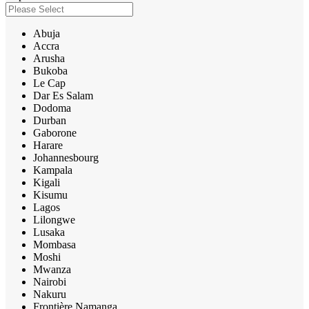
Abuja
Accra
Arusha
Bukoba
Le Cap
Dar Es Salam
Dodoma
Durban
Gaborone
Harare
Johannesbourg
Kampala
Kigali
Kisumu
Lagos
Lilongwe
Lusaka
Mombasa
Moshi
Mwanza
Nairobi
Nakuru
Frontière Namanga