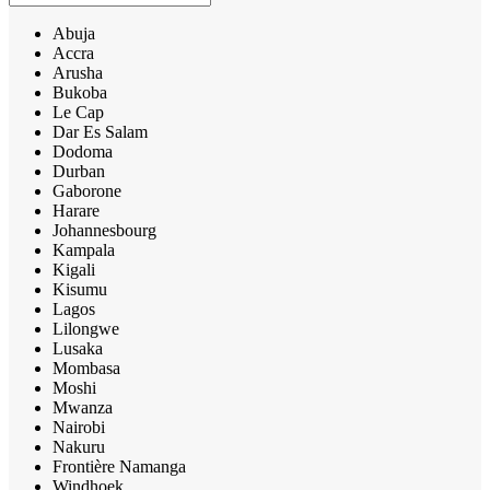
Abuja
Accra
Arusha
Bukoba
Le Cap
Dar Es Salam
Dodoma
Durban
Gaborone
Harare
Johannesbourg
Kampala
Kigali
Kisumu
Lagos
Lilongwe
Lusaka
Mombasa
Moshi
Mwanza
Nairobi
Nakuru
Frontière Namanga
Windhoek