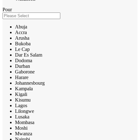
Pour
Abuja
Accra
Arusha
Bukoba
Le Cap
Dar Es Salam
Dodoma
Durban
Gaborone
Harare
Johannesbourg
Kampala
Kigali
Kisumu
Lagos
Lilongwe
Lusaka
Mombasa
Moshi
Mwanza
Nairobi