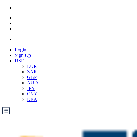
Login
Sign Up
USD
EUR
ZAR
GBP
AUD
JPY
CNY
DEA