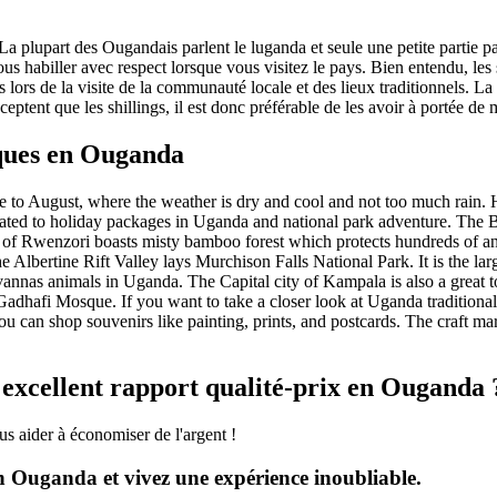
n. La plupart des Ougandais parlent le luganda et seule une petite partie 
s habiller avec respect lorsque vous visitez le pays. Bien entendu, les sh
s lors de la visite de la communauté locale et des lieux traditionnels. L
n'acceptent que les shillings, il est donc préférable de les avoir à porté
tiques en Ouganda
 to August, where the weather is dry and cool and not too much rain. H
related to holiday packages in Uganda and national park adventure. Th
of Rwenzori boasts misty bamboo forest which protects hundreds of anim
he Albertine Rift Valley lays Murchison Falls National Park. It is the la
 savannas animals in Uganda. The Capital city of Kampala is also a great 
dhafi Mosque. If you want to take a closer look at Uganda traditional cu
you can shop souvenirs like painting, prints, and postcards. The craft ma
 excellent rapport qualité-prix en Ouganda 
s aider à économiser de l'argent !
en Ouganda et vivez une expérience inoubliable.