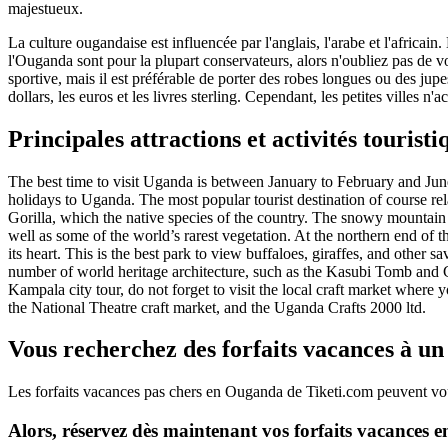
majestueux.
La culture ougandaise est influencée par l'anglais, l'arabe et l'africai
l'Ouganda sont pour la plupart conservateurs, alors n'oubliez pas de vou
sportive, mais il est préférable de porter des robes longues ou des jupe
dollars, les euros et les livres sterling. Cependant, les petites villes 
Principales attractions et activités touris
The best time to visit Uganda is between January to February and June
holidays to Uganda. The most popular tourist destination of course 
Gorilla, which the native species of the country. The snowy mountain 
well as some of the world’s rarest vegetation. At the northern end of t
its heart. This is the best park to view buffaloes, giraffes, and other
number of world heritage architecture, such as the Kasubi Tomb and Ga
Kampala city tour, do not forget to visit the local craft market where 
the National Theatre craft market, and the Uganda Crafts 2000 ltd.
Vous recherchez des forfaits vacances à un
Les forfaits vacances pas chers en Ouganda de Tiketi.com peuvent vou
Alors, réservez dès maintenant vos forfaits vacances 