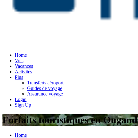
Home
Vols
Vacances
Activités
Plus
Transferts aéroport
Guides de voyage
Assurance voyage
Login
Sign Up
Forfaits touristiques en Ougand
Home