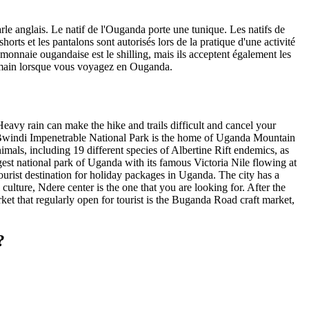
parle anglais. Le natif de l'Ouganda porte une tunique. Les natifs de
orts et les pantalons sont autorisés lors de la pratique d'une activité
a monnaie ougandaise est le shilling, mais ils acceptent également les
e de main lorsque vous voyagez en Ouganda.
eavy rain can make the hike and trails difficult and cancel your
e Bwindi Impenetrable National Park is the home of Uganda Mountain
als, including 19 different species of Albertine Rift endemics, as
rgest national park of Uganda with its famous Victoria Nile flowing at
tourist destination for holiday packages in Uganda. The city has a
lture, Ndere center is the one that you are looking for. After the
rket that regularly open for tourist is the Buganda Road craft market,
?