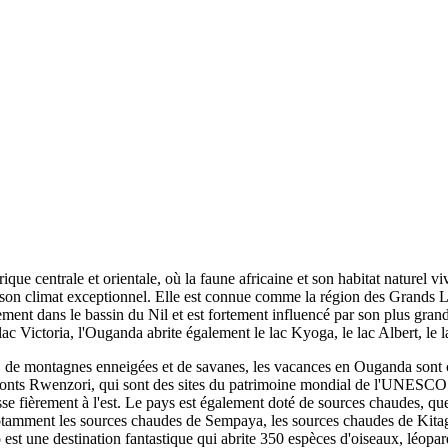
rique centrale et orientale, où la faune africaine et son habitat nature
 son climat exceptionnel. Elle est connue comme la région des Grands L
ement dans le bassin du Nil et est fortement influencé par son plus grand 
ac Victoria, l'Ouganda abrite également le lac Kyoga, le lac Albert, le 
 de montagnes enneigées et de savanes, les vacances en Ouganda sont cen
onts Rwenzori, qui sont des sites du patrimoine mondial de l'UNESCO. Le
e fièrement à l'est. Le pays est également doté de sources chaudes, que 
 notamment les sources chaudes de Sempaya, les sources chaudes de Kitag
est une destination fantastique qui abrite 350 espèces d'oiseaux, léopa