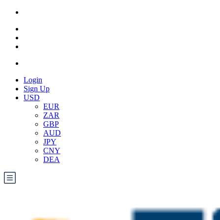
Login
Sign Up
USD
EUR
ZAR
GBP
AUD
JPY
CNY
DEA