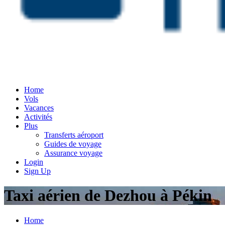
Home
Vols
Vacances
Activités
Plus
Transferts aéroport
Guides de voyage
Assurance voyage
Login
Sign Up
Taxi aérien de Dezhou à Pékin
Home