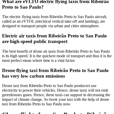
What are eVLTO electric flying taxis from Ribeirão
Preto to Sao Paulo?
The electric flying taxis from Ribeirão Preto to Sao Paulo aircraft,
called as an eVTOL (electrical vertical take-off and landing), are
designed to transport people via urban and cities atmosphere.
Electric air taxis from Ribeirão Preto to Sao Paulo
are high-speed public transport
The best benefit of drone air taxis from Ribeirão Preto to Sao Paulo
is its high speed. It is the quickest mode of transport and thus it is the
most perfect mean where time is a vital factor.
Drone flying taxi from Ribeirão Preto to Sao Paulo
has very low carbon emissions
Drone taxi from Ribeirão Preto to Sao Paulo producers use
electricity to power their vehicles. Hence, drone taxis will not emit
greenhouses gases. Hence, these taxis can support in decreasing the
impact of climate change. So book your taxi with the help of drone
taxi from Ribeirão Preto to Sao Paulo now.