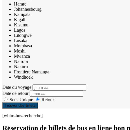
Harare
Johannesbourg
Kampala
Kigali
Kisumu
Lagos
Lilongwe
Lusaka
Mombasa
Moshi
Mwanza
Nairobi
Nakuru
Frontière Namanga
Windhoek
Date du voyage
Date de retour
Sens Unique
Retour
Trouver des billets
[wbtm-bus-recherche]
Réservation de billets de bus en ligne bo