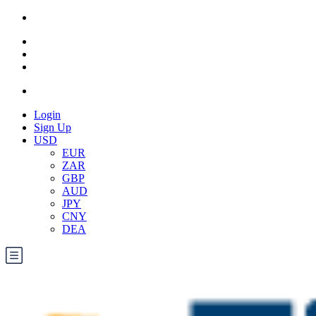
Login
Sign Up
USD
EUR
ZAR
GBP
AUD
JPY
CNY
DEA