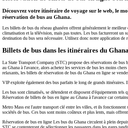
Découvrez votre itinéraire de voyage sur le web, le mob
réservation de bus au Ghana.
Les billets de bus du réseau ghanéen offrent généralement le meilleur é
climatisation et la télévision, mais pas toutes. Les bus factureront 
destination du bus sera nécessaire. Utilisez donc notre application de
Billets de bus dans les itinéraires du Ghan
La State Transport Company (STC) propose des réservations de bus bon
au Ghana à l'avance, alors achetez les services de bus les moins chers 
relaxants, les billets de réservation de bus du Ghana en ligne se vende
VIP exploite également des bus parfaits le long de grands itinéraires. Il
Les bus sont climatisés, se détendent et disposent d'équipements tels q
Réservation de billets de bus en ligne au Ghana à l'avance car certains 
Metro Mass est l'autre transport clé entre les villes, et ils fonctionnen
sociétés de bus. Ces bus sont moins coûteux et plus lents, mais offre
Réservation de bus en ligne Les bus du Ghana circulent à plein depuis le
STC se contenteront de sélectionner les passagers dans les gares tandis 