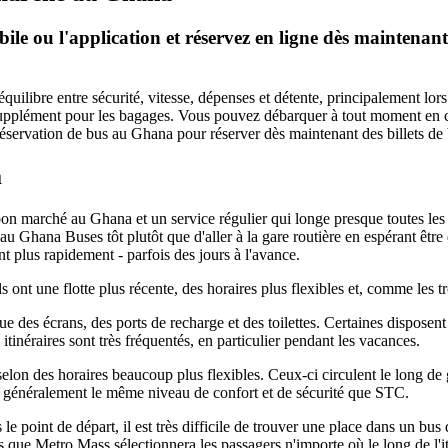
ile ou l'application et réservez en ligne dès maintenant 
quilibre entre sécurité, vitesse, dépenses et détente, principalement lor
un supplément pour les bagages. Vous pouvez débarquer à tout moment en 
 réservation de bus au Ghana pour réserver dès maintenant des billets de 
a
 marché au Ghana et un service régulier qui longe presque toutes les 
au Ghana Buses tôt plutôt que d'aller à la gare routière en espérant être
nt plus rapidement - parfois des jours à l'avance.
s ont une flotte plus récente, des horaires plus flexibles et, comme les tr
ue des écrans, des ports de recharge et des toilettes. Certaines disposen
itinéraires sont très fréquentés, en particulier pendant les vacances.
t selon des horaires beaucoup plus flexibles. Ceux-ci circulent le long de
nt généralement le même niveau de confort et de sécurité que STC.
 point de départ, il est très difficile de trouver une place dans un bus q
que Metro Mass sélectionnera les passagers n'importe où le long de l'itin