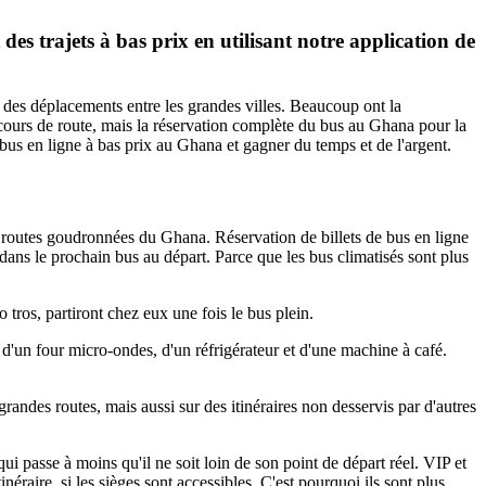
des trajets à bas prix en utilisant notre application de
s des déplacements entre les grandes villes. Beaucoup ont la
cours de route, mais la réservation complète du bus au Ghana pour la
bus en ligne à bas prix au Ghana et gagner du temps et de l'argent.
routes goudronnées du Ghana. Réservation de billets de bus en ligne
 dans le prochain bus au départ. Parce que les bus climatisés sont plus
o tros, partiront chez eux une fois le bus plein.
t d'un four micro-ondes, d'un réfrigérateur et d'une machine à café.
 grandes routes, mais aussi sur des itinéraires non desservis par d'autres
ui passe à moins qu'il ne soit loin de son point de départ réel. VIP et
éraire, si les sièges sont accessibles. C'est pourquoi ils sont plus