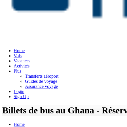
Home
Vols
Vacances
Activités
Plus
Transferts aéroport
Guides de voyage
Assurance voyage
Login
Sign Up
Billets de bus au Ghana - Réserv
Home