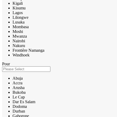
Kigali
Kisumu
Lagos
Lilongwe
Lusaka
Mombasa
Moshi
Mwanza
Nairobi
Nakuru
Frontière Namanga
Windhoek
Pour
Abuja
Accra
Arusha
Bukoba
Le Cap
Dar Es Salam
Dodoma
Durban
Gaborone