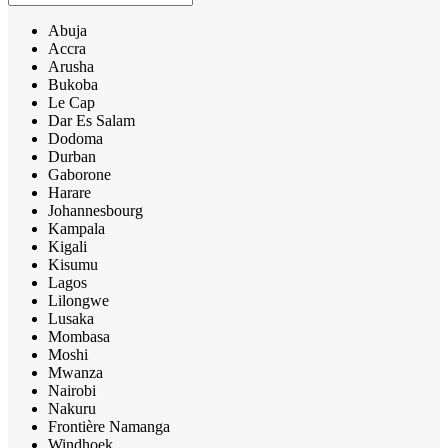
Abuja
Accra
Arusha
Bukoba
Le Cap
Dar Es Salam
Dodoma
Durban
Gaborone
Harare
Johannesbourg
Kampala
Kigali
Kisumu
Lagos
Lilongwe
Lusaka
Mombasa
Moshi
Mwanza
Nairobi
Nakuru
Frontière Namanga
Windhoek