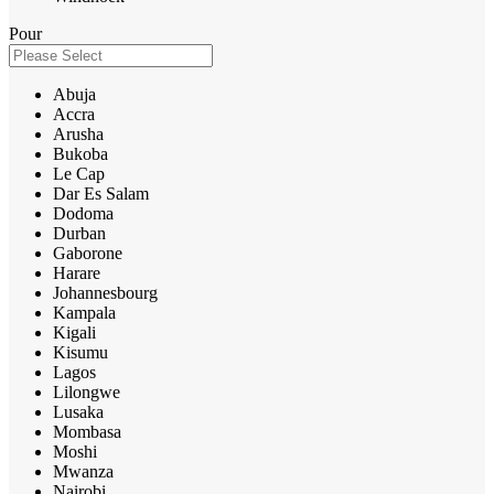
Pour
Abuja
Accra
Arusha
Bukoba
Le Cap
Dar Es Salam
Dodoma
Durban
Gaborone
Harare
Johannesbourg
Kampala
Kigali
Kisumu
Lagos
Lilongwe
Lusaka
Mombasa
Moshi
Mwanza
Nairobi