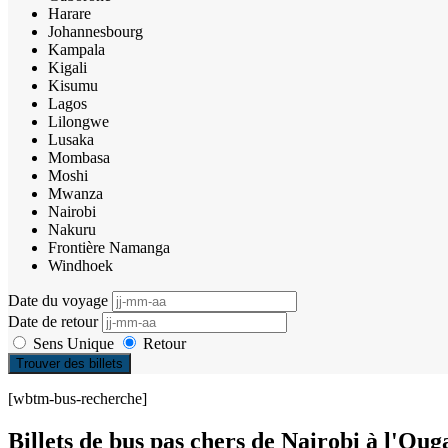
Harare
Johannesbourg
Kampala
Kigali
Kisumu
Lagos
Lilongwe
Lusaka
Mombasa
Moshi
Mwanza
Nairobi
Nakuru
Frontière Namanga
Windhoek
Date du voyage
Date de retour
Sens Unique
Retour
Trouver des billets
[wbtm-bus-recherche]
Billets de bus pas chers de Nairobi à l'Ou