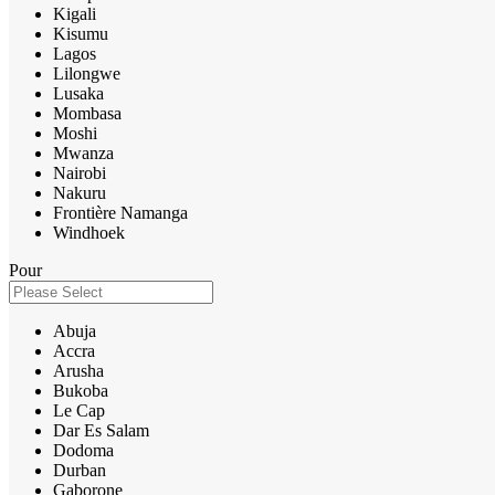
Kigali
Kisumu
Lagos
Lilongwe
Lusaka
Mombasa
Moshi
Mwanza
Nairobi
Nakuru
Frontière Namanga
Windhoek
Pour
Abuja
Accra
Arusha
Bukoba
Le Cap
Dar Es Salam
Dodoma
Durban
Gaborone