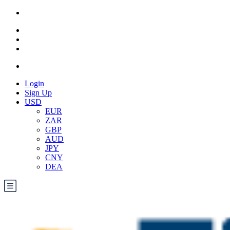
Login
Sign Up
USD
EUR
ZAR
GBP
AUD
JPY
CNY
DEA