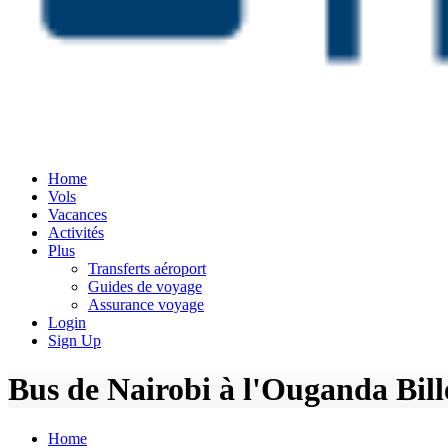
Home
Vols
Vacances
Activités
Plus
Transferts aéroport
Guides de voyage
Assurance voyage
Login
Sign Up
Bus de Nairobi à l'Ouganda Billet
Home