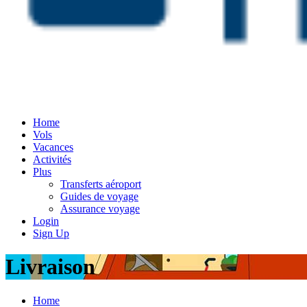
Home
Vols
Vacances
Activités
Plus
Transferts aéroport
Guides de voyage
Assurance voyage
Login
Sign Up
Livraison
Home