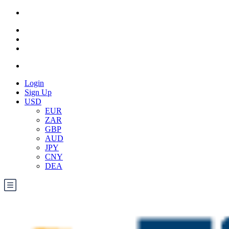
Login
Sign Up
USD
EUR
ZAR
GBP
AUD
JPY
CNY
DEA