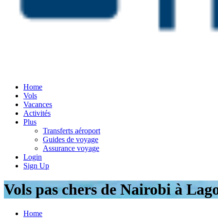
Home
Vols
Vacances
Activités
Plus
Transferts aéroport
Guides de voyage
Assurance voyage
Login
Sign Up
Vols pas chers de Nairobi à Lag
Home