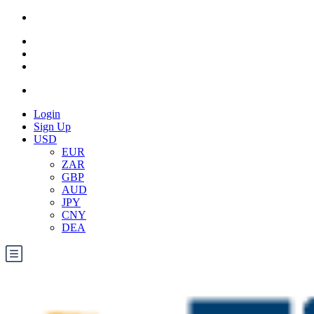
Login
Sign Up
USD
EUR
ZAR
GBP
AUD
JPY
CNY
DEA