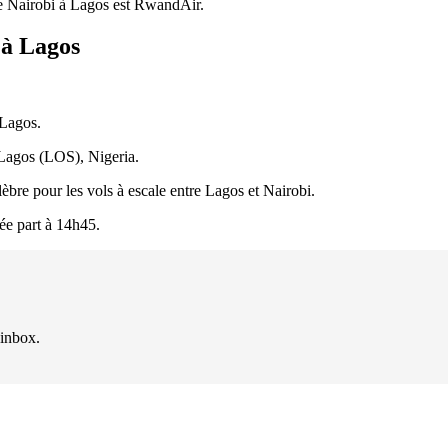
de Nairobi à Lagos est RwandAir.
 à Lagos
 Lagos.
 Lagos (LOS), Nigeria.
lèbre pour les vols à escale entre Lagos et Nairobi.
née part à 14h45.
 inbox.