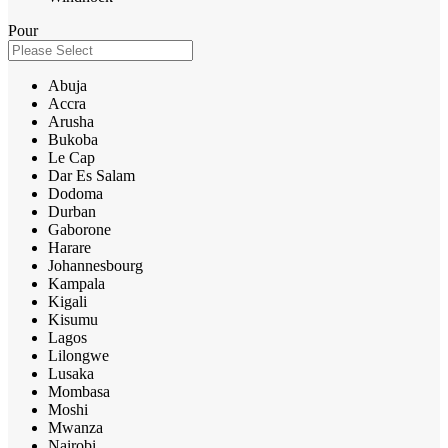
Pour
Abuja
Accra
Arusha
Bukoba
Le Cap
Dar Es Salam
Dodoma
Durban
Gaborone
Harare
Johannesbourg
Kampala
Kigali
Kisumu
Lagos
Lilongwe
Lusaka
Mombasa
Moshi
Mwanza
Nairobi