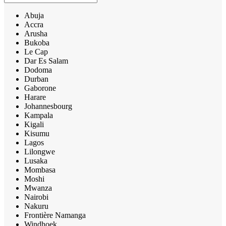
Abuja
Accra
Arusha
Bukoba
Le Cap
Dar Es Salam
Dodoma
Durban
Gaborone
Harare
Johannesbourg
Kampala
Kigali
Kisumu
Lagos
Lilongwe
Lusaka
Mombasa
Moshi
Mwanza
Nairobi
Nakuru
Frontière Namanga
Windhoek