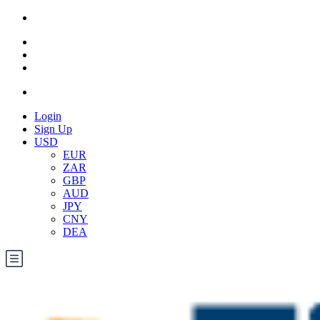
Login
Sign Up
USD
EUR
ZAR
GBP
AUD
JPY
CNY
DEA