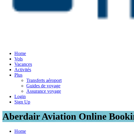
Home
Vols
Vacances
Activités
Plus
Transferts aéroport
Guides de voyage
Assurance voyage
Login
Sign Up
Aberdair Aviation Online Booki
Home