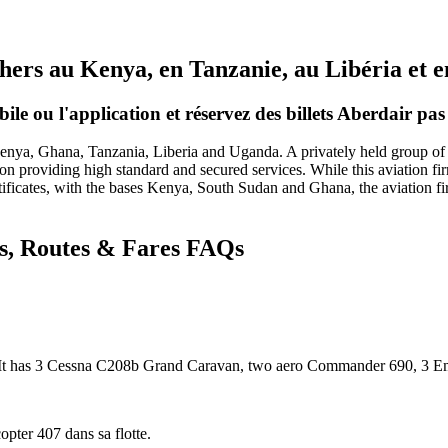
 chers au Kenya, en Tanzanie, au Libéria et
ile ou l'application et réservez des billets Aberdair pa
ya, Ghana, Tanzania, Liberia and Uganda. A privately held group of ge
on providing high standard and secured services. While this aviation firm
ificates, with the bases Kenya, South Sudan and Ghana, the aviation fir
ts, Routes & Fares FAQs
tion. It has 3 Cessna C208b Grand Caravan, two aero Commander 690, 
pter 407 dans sa flotte.