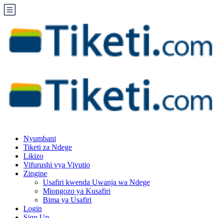
Nyumbani
Tiketi za Ndege
Likizo
Vifurushi vya Vivutio
Zingine
Usafiri kwenda Uwanja wa Ndege
Miongozo ya Kusafiri
Bima ya Usafiri
Login
Sign Up