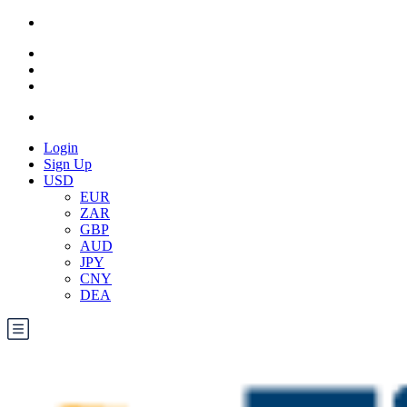
Login
Sign Up
USD
EUR
ZAR
GBP
AUD
JPY
CNY
DEA