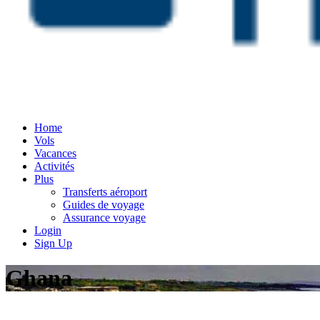
Home
Vols
Vacances
Activités
Plus
Transferts aéroport
Guides de voyage
Assurance voyage
Login
Sign Up
Ghana