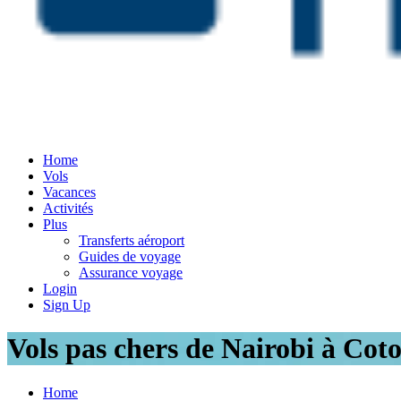
Home
Vols
Vacances
Activités
Plus
Transferts aéroport
Guides de voyage
Assurance voyage
Login
Sign Up
Vols pas chers de Nairobi à Cot
Home