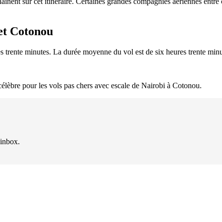
înent sur cet itinéraire. Certaines grandes compagnies aériennes entre
 et Cotonou
es trente minutes. La durée moyenne du vol est de six heures trente minu
s célèbre pour les vols pas chers avec escale de Nairobi à Cotonou.
 inbox.