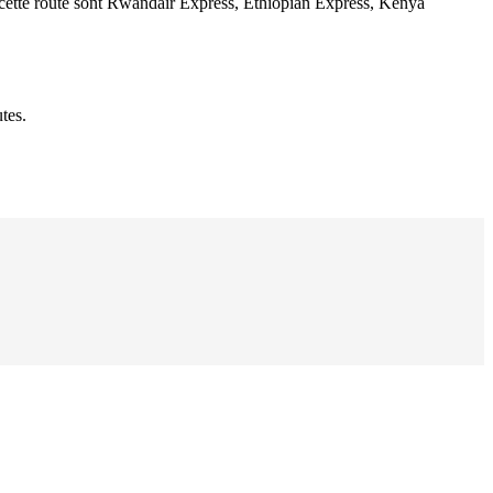
 cette route sont Rwandair Express, Ethiopian Express, Kenya
tes.