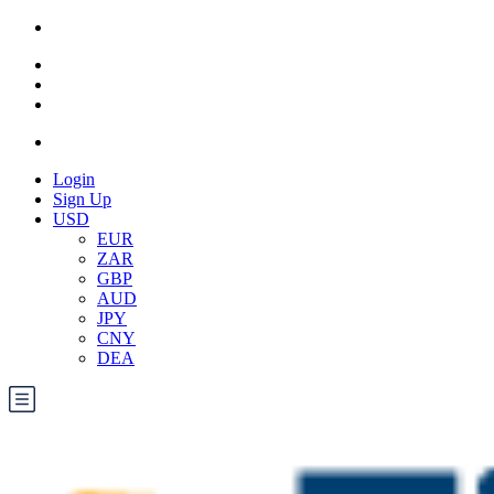
Login
Sign Up
USD
EUR
ZAR
GBP
AUD
JPY
CNY
DEA