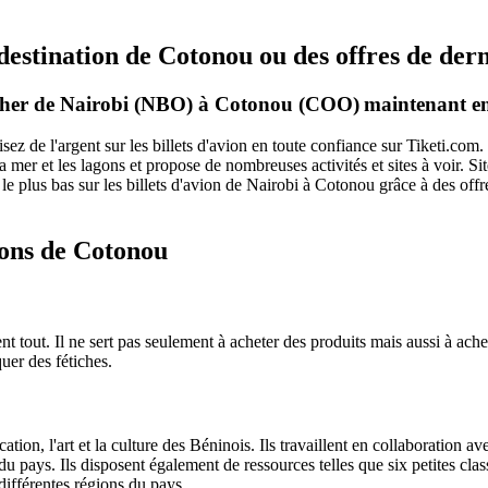
 destination de Cotonou ou des offres de der
s cher de Nairobi (NBO) à Cotonou (COO)
maintenant en
ez de l'argent sur les billets d'avion en toute confiance sur Tiketi.co
a mer et les lagons et propose de nombreuses activités et sites à voir. Sit
e plus bas sur les billets d'avion de Nairobi à Cotonou grâce à des offre
ions de Cotonou
 tout. Il ne sert pas seulement à acheter des produits mais aussi à ache
uer des fétiches.
cation, l'art et la culture des Béninois. Ils travaillent en collaboration 
du pays. Ils disposent également de ressources telles que six petites clas
 différentes régions du pays.