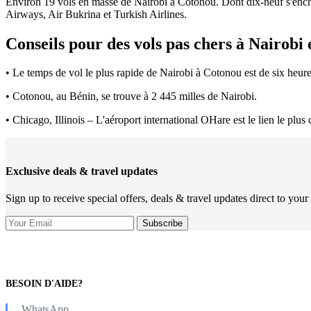
Environ 19 vols en masse de Nairobi à Cotonou. Dont dix-neuf s'encha
Airways, Air Bukrina et Turkish Airlines.
Conseils pour des vols pas chers à Nairobi
• Le temps de vol le plus rapide de Nairobi à Cotonou est de six heur
• Cotonou, au Bénin, se trouve à 2 445 milles de Nairobi.
• Chicago, Illinois – L'aéroport international OHare est le lien le plu
Exclusive deals & travel updates
Sign up to receive special offers, deals & travel updates direct to your
BESOIN D'AIDE?
WhatsApp