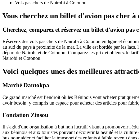
Vols pas chers de Nairobi à Cotonou
Vous cherchez un billet d'avion pas cher à
Cherchez, comparez et réservez un billet d'avion pa
Réservez des vols pas chers de Nairobi à Cotonou en ligne et économis
au sud du pays à proximité de la mer. La ville est bordée par les lacs, l
départ de Nairobi et de Cotonou. Comparez les prix et obtenez le tarif l
Nairobi et Cotonou.
Voici quelques-unes des meilleures attract
Marché Dantokpa
Ce grand marché est l’endroit où les Béninois vont acheter pratiquement
avoir besoin, y compris un espace pour acheter des articles pour fabriq
Fondation Zinsou
Il s'agit d'une organisation à but non lucratif visant à promouvoir l'édu
aux béninois et aux touristes pouvant découvrir la beauté et la culture 
bus pour aider et faciliter le transport des enfants à faible revenu dans