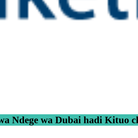
a Ndege wa Dubai hadi Kituo ch