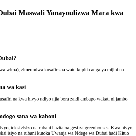
la Dubai Maswali Yanayoulizwa Mara kwa
 Dubai?
a wima), zimeundwa kusafirisha watu kupitia anga ya mijini na
ma wa kasi
 usafiri na kwa hivyo ndiyo njia bora zaidi ambapo wakati ni jambo
 mdogo sana wa kaboni
, teksi zisizo na rubani hazitatoa gesi za greenhouses. Kwa hivyo,
 teksi isiyo na rubani kutoka Uwanja wa Ndege wa Dubai hadi Kituo