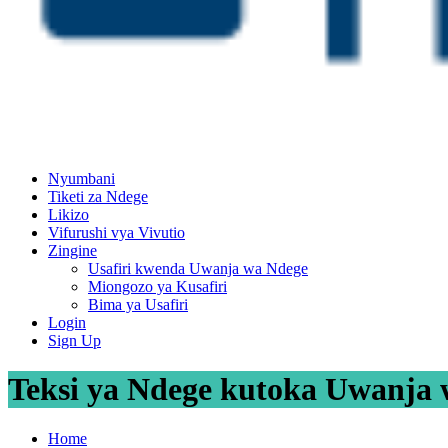
Nyumbani
Tiketi za Ndege
Likizo
Vifurushi vya Vivutio
Zingine
Usafiri kwenda Uwanja wa Ndege
Miongozo ya Kusafiri
Bima ya Usafiri
Login
Sign Up
Teksi ya Ndege kutoka Uwanja w
Home