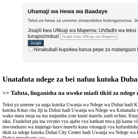
Uhamaji wa Hewa wa Baadaye
Teksi za hewa za umeme zinaendelea kutengenezwa. Jiu
Jisajili kwa Ufikiaji wa Mapema: Uhifadhi wa teks
tunapozindua!
Ninakubali kupokea barua pepe za matangazo 
Unatafuta ndege za bei nafuu kutoka Dub
>> Tafuta, linganisha na uweke miadi tikiti za nde
Teksi ya umeme ya anga kutoka Uwanja wa Ndege wa Dubai hadi Kituo 
kutoka Kituo cha Jiji la Dubai hadi Uwanja wa Ndege wa Kimataifa w
wako mara moja na ina majumba yote kumi marefu zaidi nchini. Kiny
siku. Frankfurt pia ina vivutio vya ajabu vya katikati mwa jiji kama
mwonekano wa majengo hayo marefu kuna vitongoji vya kufurahisha
tikiti za ndege kutoka Dubai City Center hadi Uwanja wa Ndege wa
Dubai mtandaoni sasa.