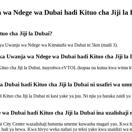
a wa Ndege wa Dubai hadi Kituo cha Jiji 
uo cha Jiji la Dubai?
e ya Uwanja wa Ndege wa Kimataifa wa Dubai ni 5km (maili 3).
oka Uwanja wa Ndege wa Dubai hadi Kituo cha Jiji la
tuo cha Jiji la Dubai, inayoitwa eVTOL (kupaa na kutua kwa wima kw
Dubai hadi Kituo cha Jiji la Dubai ni usafiri wa um
tuo cha Jiji la Dubai ni kasi yake ya juu. Ni njia ya haraka zaidi ya
a Dubai hadi Kituo cha Jiji la Dubai ina uzalishaji
 City Center wazalishaji hutumia umeme kuwasha magari yao. Kwa hivyo
ya hali ya hewa. Kwa hivyo weka nafasi ya teksi yako kwa usaidizi wa