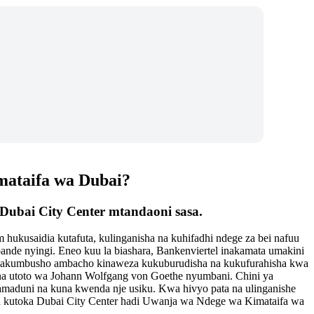
mataifa wa Dubai?
 Dubai City Center mtandaoni sasa.
hukusaidia kutafuta, kulinganisha na kuhifadhi ndege za bei nafuu
ande nyingi. Eneo kuu la biashara, Bankenviertel inakamata umakini
cha makumbusho ambacho kinaweza kukuburudisha na kukufurahisha kwa
ni, na utoto wa Johann Wolfgang von Goethe nyumbani. Chini ya
aduni na kuna kwenda nje usiku. Kwa hivyo pata na ulinganishe
fuu kutoka Dubai City Center hadi Uwanja wa Ndege wa Kimataifa wa