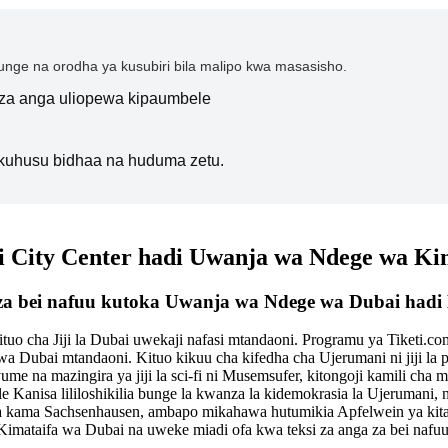
nge na orodha ya kusubiri bila malipo kwa masasisho.
i za anga uliopewa kipaumbele
kuhusu bidhaa na huduma zetu.
ai City Center hadi Uwanja wa Ndege wa Ki
ge za bei nafuu kutoka Uwanja wa Ndege wa Dubai hadi
cha Jiji la Dubai uwekaji nafasi mtandaoni. Programu ya Tiketi.com 
a Dubai mtandaoni. Kituo kikuu cha kifedha cha Ujerumani ni jiji la p
ume na mazingira ya jiji la sci-fi ni Musemsufer, kitongoji kamili 
 vile Kanisa lililoshikilia bunge la kwanza la kidemokrasia la Ujeruma
 kama Sachsenhausen, ambapo mikahawa hutumikia Apfelwein ya kitam
 Kimataifa wa Dubai na uweke miadi ofa kwa teksi za anga za bei na