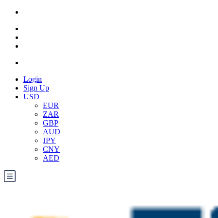
Login
Sign Up
USD
EUR
ZAR
GBP
AUD
JPY
CNY
AED