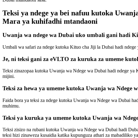
Teksi ya ndege ya bei nafuu kutoka Uwanj
Mara ya kuhifadhi mtandaoni
Uwanja wa ndege wa Dubai uko umbali gani hadi Kit
Umbali wa safari za ndege kutoka Kituo cha Jiji la Dubai hadi ndeg
Je, ni teksi gani za eVLTO za kuruka za umeme kut
Teksi zinazopaa kutoka Uwanja wa Ndege wa Dubai hadi ndege ya Ki
mijini.
Teksi za hewa ya umeme kutoka Uwanja wa Ndege wa 
Faida bora ya teksi za ndege kutoka Uwanja wa Ndege wa Dubai hadi Ki
muhimu.
Teksi ya kuruka ya umeme kutoka Uwanja wa Ndege w
Teksi zisizo na rubani kutoka Uwanja wa Ndege wa Dubai hadi Dubai
teksi hizi zinaweza kusaidia katika kupunguza athari za mabadiliko 