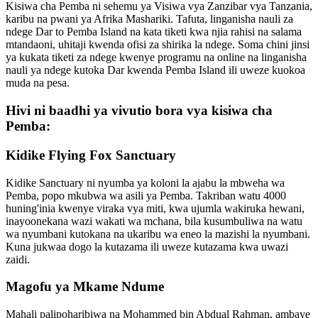
Kisiwa cha Pemba ni sehemu ya Visiwa vya Zanzibar vya Tanzania,
karibu na pwani ya Afrika Mashariki. Tafuta, linganisha nauli za
ndege Dar to Pemba Island na kata tiketi kwa njia rahisi na salama
mtandaoni, uhitaji kwenda ofisi za shirika la ndege. Soma chini jinsi
ya kukata tiketi za ndege kwenye programu na online na linganisha
nauli ya ndege kutoka Dar kwenda Pemba Island ili uweze kuokoa
muda na pesa.
Hivi ni baadhi ya vivutio bora vya kisiwa cha
Pemba:
Kidike Flying Fox Sanctuary
Kidike Sanctuary ni nyumba ya koloni la ajabu la mbweha wa
Pemba, popo mkubwa wa asili ya Pemba. Takriban watu 4000
huning'inia kwenye viraka vya miti, kwa ujumla wakiruka hewani,
inayoonekana wazi wakati wa mchana, bila kusumbuliwa na watu
wa nyumbani kutokana na ukaribu wa eneo la mazishi la nyumbani.
Kuna jukwaa dogo la kutazama ili uweze kutazama kwa uwazi
zaidi.
Magofu ya Mkame Ndume
Mahali palipoharibiwa na Mohammed bin Abdual Rahman, ambaye