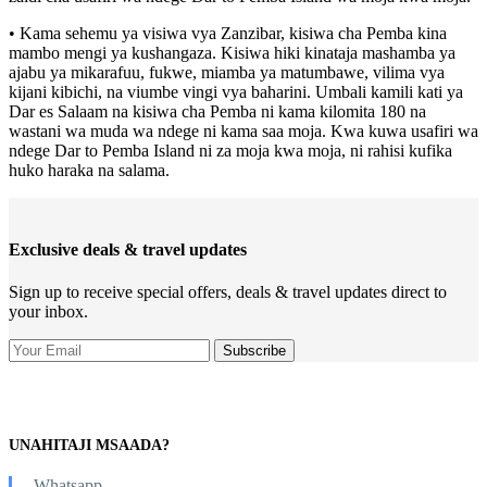
• Kama sehemu ya visiwa vya Zanzibar, kisiwa cha Pemba kina
mambo mengi ya kushangaza. Kisiwa hiki kinataja mashamba ya
ajabu ya mikarafuu, fukwe, miamba ya matumbawe, vilima vya
kijani kibichi, na viumbe vingi vya baharini. Umbali kamili kati ya
Dar es Salaam na kisiwa cha Pemba ni kama kilomita 180 na
wastani wa muda wa ndege ni kama saa moja. Kwa kuwa usafiri wa
ndege Dar to Pemba Island ni za moja kwa moja, ni rahisi kufika
huko haraka na salama.
Exclusive deals & travel updates
Sign up to receive special offers, deals & travel updates direct to
your inbox.
UNAHITAJI MSAADA?
Whatsapp