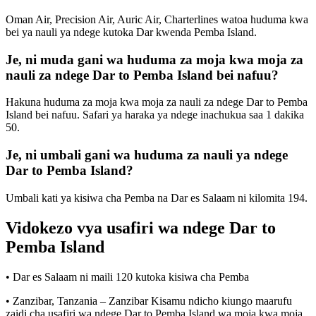
Oman Air, Precision Air, Auric Air, Charterlines watoa huduma kwa
bei ya nauli ya ndege kutoka Dar kwenda Pemba Island.
Je, ni muda gani wa huduma za moja kwa moja za
nauli za ndege Dar to Pemba Island bei nafuu?
Hakuna huduma za moja kwa moja za nauli za ndege Dar to Pemba
Island bei nafuu. Safari ya haraka ya ndege inachukua saa 1 dakika
50.
Je, ni umbali gani wa huduma za nauli ya ndege
Dar to Pemba Island?
Umbali kati ya kisiwa cha Pemba na Dar es Salaam ni kilomita 194.
Vidokezo vya usafiri wa ndege Dar to
Pemba Island
• Dar es Salaam ni maili 120 kutoka kisiwa cha Pemba
• Zanzibar, Tanzania – Zanzibar Kisamu ndicho kiungo maarufu
zaidi cha usafiri wa ndege Dar to Pemba Island wa moja kwa moja.