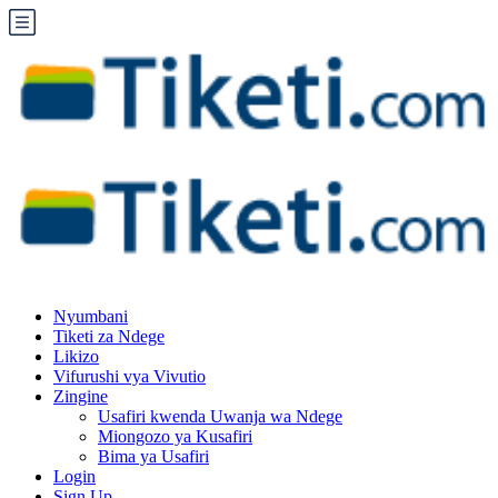
Nyumbani
Tiketi za Ndege
Likizo
Vifurushi vya Vivutio
Zingine
Usafiri kwenda Uwanja wa Ndege
Miongozo ya Kusafiri
Bima ya Usafiri
Login
Sign Up