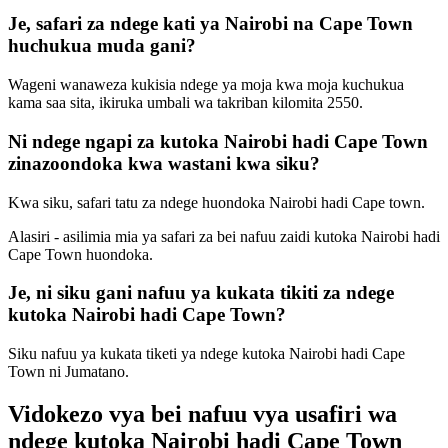
Je, safari za ndege kati ya Nairobi na Cape Town
huchukua muda gani?
Wageni wanaweza kukisia ndege ya moja kwa moja kuchukua
kama saa sita, ikiruka umbali wa takriban kilomita 2550.
Ni ndege ngapi za kutoka Nairobi hadi Cape Town
zinazoondoka kwa wastani kwa siku?
Kwa siku, safari tatu za ndege huondoka Nairobi hadi Cape town.
Alasiri - asilimia mia ya safari za bei nafuu zaidi kutoka Nairobi hadi
Cape Town huondoka.
Je, ni siku gani nafuu ya kukata tikiti za ndege
kutoka Nairobi hadi Cape Town?
Siku nafuu ya kukata tiketi ya ndege kutoka Nairobi hadi Cape
Town ni Jumatano.
Vidokezo vya bei nafuu vya usafiri wa
ndege kutoka Nairobi hadi Cape Town