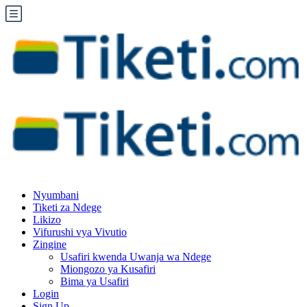
Nyumbani
Tiketi za Ndege
Likizo
Vifurushi vya Vivutio
Zingine
Usafiri kwenda Uwanja wa Ndege
Miongozo ya Kusafiri
Bima ya Usafiri
Login
Sign Up