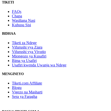
TIKETI
FAQs
Chapa
Wasiliana Nasi
Kuhusu Sisi
BIDHAA
Tiketi za Ndege
Vifurushi vya Ziara
Vifurushi vya Vivutio
Miongozo ya Kusafiri
Bima ya Usafiri
Usafiri kwenda Uwanja wa Ndege
MENGINEYO
Tiketi.com Affiliate
Blogu
Vigezo na Masharti
Sera ya Faragha