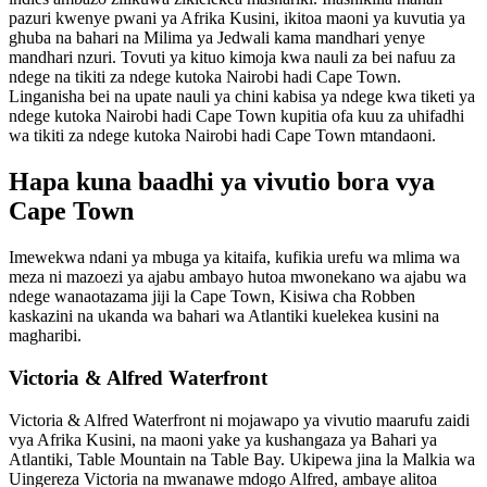
pazuri kwenye pwani ya Afrika Kusini, ikitoa maoni ya kuvutia ya
ghuba na bahari na Milima ya Jedwali kama mandhari yenye
mandhari nzuri. Tovuti ya kituo kimoja kwa nauli za bei nafuu za
ndege na tikiti za ndege kutoka Nairobi hadi Cape Town.
Linganisha bei na upate nauli ya chini kabisa ya ndege kwa tiketi ya
ndege kutoka Nairobi hadi Cape Town kupitia ofa kuu za uhifadhi
wa tikiti za ndege kutoka Nairobi hadi Cape Town mtandaoni.
Hapa kuna baadhi ya vivutio bora vya
Cape Town
Imewekwa ndani ya mbuga ya kitaifa, kufikia urefu wa mlima wa
meza ni mazoezi ya ajabu ambayo hutoa mwonekano wa ajabu wa
ndege wanaotazama jiji la Cape Town, Kisiwa cha Robben
kaskazini na ukanda wa bahari wa Atlantiki kuelekea kusini na
magharibi.
Victoria & Alfred Waterfront
Victoria & Alfred Waterfront ni mojawapo ya vivutio maarufu zaidi
vya Afrika Kusini, na maoni yake ya kushangaza ya Bahari ya
Atlantiki, Table Mountain na Table Bay. Ukipewa jina la Malkia wa
Uingereza Victoria na mwanawe mdogo Alfred, ambaye alitoa