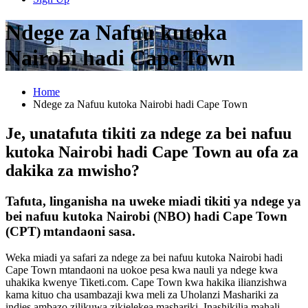
Ndege za Nafuu kutoka
Nairobi hadi Cape Town
Home
Ndege za Nafuu kutoka Nairobi hadi Cape Town
Je, unatafuta tikiti za ndege za bei nafuu
kutoka Nairobi hadi Cape Town au ofa za
dakika za mwisho?
Tafuta, linganisha na uweke miadi tikiti ya ndege ya
bei nafuu kutoka Nairobi (NBO) hadi Cape Town
(CPT)
mtandaoni sasa.
Weka miadi ya safari za ndege za bei nafuu kutoka Nairobi hadi
Cape Town mtandaoni na uokoe pesa kwa nauli ya ndege kwa
uhakika kwenye Tiketi.com. Cape Town kwa hakika ilianzishwa
kama kituo cha usambazaji kwa meli za Uholanzi Mashariki za
indies ambazo zilikuwa zikielekea mashariki. Inashikilia mahali