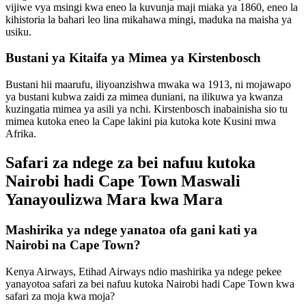
vijiwe vya msingi kwa eneo la kuvunja maji miaka ya 1860, eneo la
kihistoria la bahari leo lina mikahawa mingi, maduka na maisha ya
usiku.
Bustani ya Kitaifa ya Mimea ya Kirstenbosch
Bustani hii maarufu, iliyoanzishwa mwaka wa 1913, ni mojawapo
ya bustani kubwa zaidi za mimea duniani, na ilikuwa ya kwanza
kuzingatia mimea ya asili ya nchi. Kirstenbosch inabainisha sio tu
mimea kutoka eneo la Cape lakini pia kutoka kote Kusini mwa
Afrika.
Safari za ndege za bei nafuu kutoka
Nairobi hadi Cape Town Maswali
Yanayoulizwa Mara kwa Mara
Mashirika ya ndege yanatoa ofa gani kati ya
Nairobi na Cape Town?
Kenya Airways, Etihad Airways ndio mashirika ya ndege pekee
yanayotoa safari za bei nafuu kutoka Nairobi hadi Cape Town kwa
safari za moja kwa moja?