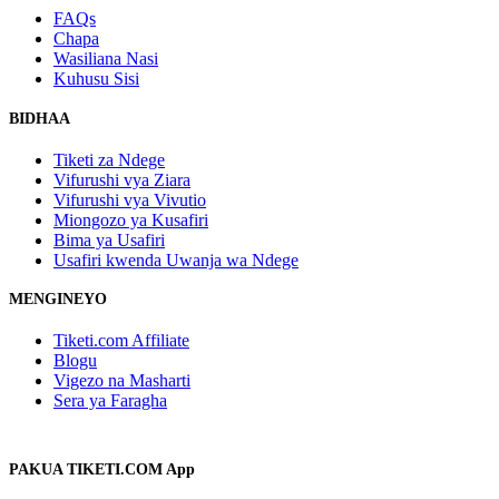
FAQs
Chapa
Wasiliana Nasi
Kuhusu Sisi
BIDHAA
Tiketi za Ndege
Vifurushi vya Ziara
Vifurushi vya Vivutio
Miongozo ya Kusafiri
Bima ya Usafiri
Usafiri kwenda Uwanja wa Ndege
MENGINEYO
Tiketi.com Affiliate
Blogu
Vigezo na Masharti
Sera ya Faragha
PAKUA TIKETI.COM App