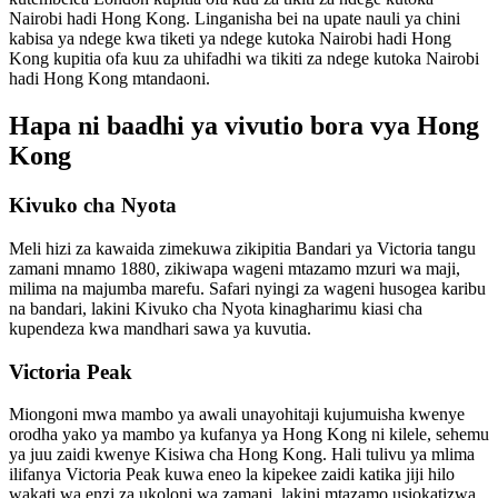
Nairobi hadi Hong Kong. Linganisha bei na upate nauli ya chini
kabisa ya ndege kwa tiketi ya ndege kutoka Nairobi hadi Hong
Kong kupitia ofa kuu za uhifadhi wa tikiti za ndege kutoka Nairobi
hadi Hong Kong mtandaoni.
Hapa ni baadhi ya vivutio bora vya Hong
Kong
Kivuko cha Nyota
Meli hizi za kawaida zimekuwa zikipitia Bandari ya Victoria tangu
zamani mnamo 1880, zikiwapa wageni mtazamo mzuri wa maji,
milima na majumba marefu. Safari nyingi za wageni husogea karibu
na bandari, lakini Kivuko cha Nyota kinagharimu kiasi cha
kupendeza kwa mandhari sawa ya kuvutia.
Victoria Peak
Miongoni mwa mambo ya awali unayohitaji kujumuisha kwenye
orodha yako ya mambo ya kufanya ya Hong Kong ni kilele, sehemu
ya juu zaidi kwenye Kisiwa cha Hong Kong. Hali tulivu ya mlima
ilifanya Victoria Peak kuwa eneo la kipekee zaidi katika jiji hilo
wakati wa enzi za ukoloni wa zamani, lakini mtazamo usiokatizwa