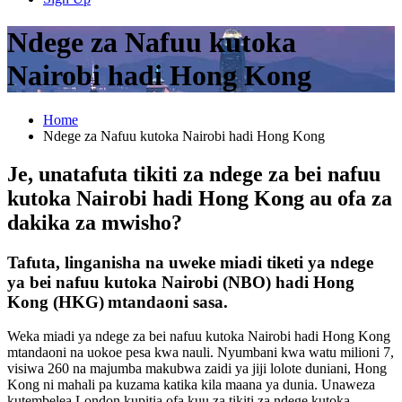
Ndege za Nafuu kutoka
Nairobi hadi Hong Kong
Home
Ndege za Nafuu kutoka Nairobi hadi Hong Kong
Je, unatafuta tikiti za ndege za bei nafuu
kutoka Nairobi hadi Hong Kong au ofa za
dakika za mwisho?
Tafuta, linganisha na uweke miadi tiketi ya ndege
ya bei nafuu kutoka Nairobi (NBO) hadi Hong
Kong (HKG)
mtandaoni sasa.
Weka miadi ya ndege za bei nafuu kutoka Nairobi hadi Hong Kong
mtandaoni na uokoe pesa kwa nauli. Nyumbani kwa watu milioni 7,
visiwa 260 na majumba makubwa zaidi ya jiji lolote duniani, Hong
Kong ni mahali pa kuzama katika kila maana ya dunia. Unaweza
kutembelea London kupitia ofa kuu za tikiti za ndege kutoka