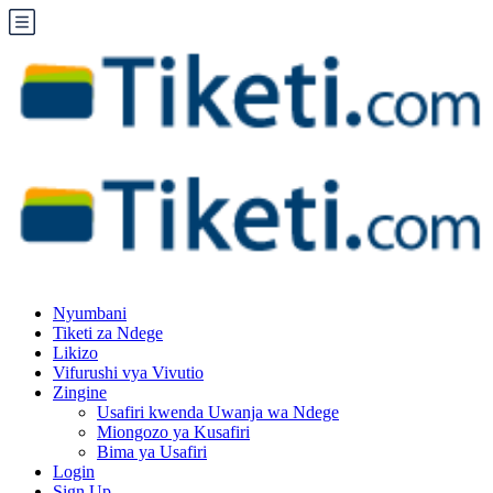
Nyumbani
Tiketi za Ndege
Likizo
Vifurushi vya Vivutio
Zingine
Usafiri kwenda Uwanja wa Ndege
Miongozo ya Kusafiri
Bima ya Usafiri
Login
Sign Up