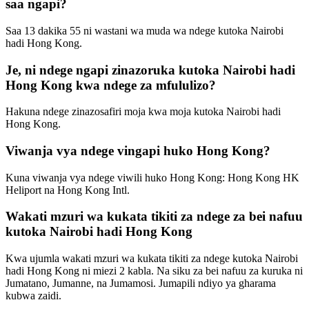
saa ngapi?
Saa 13 dakika 55 ni wastani wa muda wa ndege kutoka Nairobi
hadi Hong Kong.
Je, ni ndege ngapi zinazoruka kutoka Nairobi hadi
Hong Kong kwa ndege za mfululizo?
Hakuna ndege zinazosafiri moja kwa moja kutoka Nairobi hadi
Hong Kong.
Viwanja vya ndege vingapi huko Hong Kong?
Kuna viwanja vya ndege viwili huko Hong Kong: Hong Kong HK
Heliport na Hong Kong Intl.
Wakati mzuri wa kukata tikiti za ndege za bei nafuu
kutoka Nairobi hadi Hong Kong
Kwa ujumla wakati mzuri wa kukata tikiti za ndege kutoka Nairobi
hadi Hong Kong ni miezi 2 kabla. Na siku za bei nafuu za kuruka ni
Jumatano, Jumanne, na Jumamosi. Jumapili ndiyo ya gharama
kubwa zaidi.