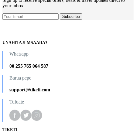
Sign up to receive special offers, deals & travel updates direct to
your inbox.
UNAHITAJI MSAADA?
Whatsapp
00 255 765 064 587
Barua pepe
support@tiketi.com
Tufuate
TIKETI