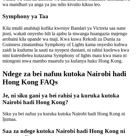
wa mandhari ya anga ya juu ndio kivutio kikuu leo.
Symphony ya Taa
Kila mtalii anahitaji kufika kwenye Bandari ya Victoria saa nane
jioni, wakati onyesho hili la ajabu la mwanga huangazia majengo
arobaini kila upande wa maji. Kwa kuwa Rekodi za Dunia za
Guinness zinatambua Symphony of Lights kama onyesho kubwa
zaidi la kudumu la sauti na nyepesi duniani, ni rahisi kuelewa kwa
nini kutembelea kutazama Symphony of lights mara kwa mara ni
miongoni mwa mambo maarufu ya kufanya huko Hong Kong.
Ndege za bei nafuu kutoka Nairobi hadi
Hong Kong FAQs
Je, ni siku gani ya bei rahisi ya kuruka kutoka
Nairobi hadi Hong Kong?
Siku ya bei nafuu ya kuruka kutoka Nairobi hadi Hong Kong ni
Ijumaa.
Saa za ndege kutoka Nairobi hadi Hong Kong ni