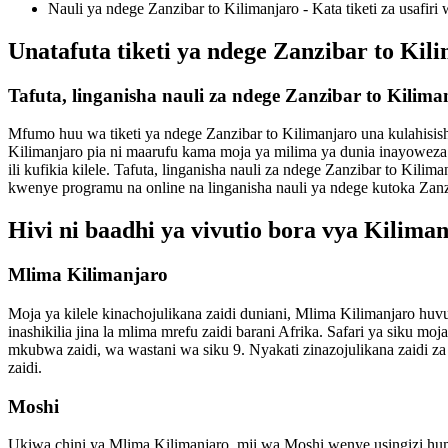
Nauli ya ndege Zanzibar to Kilimanjaro - Kata tiketi za usafiri
Unatafuta tiketi ya ndege Zanzibar to Kil
Tafuta, linganisha nauli za ndege Zanzibar to Kilim
Mfumo huu wa tiketi ya ndege Zanzibar to Kilimanjaro una kulahisishi
Kilimanjaro pia ni maarufu kama moja ya milima ya dunia inayoweza 
ili kufikia kilele. Tafuta, linganisha nauli za ndege Zanzibar to Kilima
kwenye programu na online na linganisha nauli ya ndege kutoka Zan
Hivi ni baadhi ya vivutio bora vya Kilima
Mlima Kilimanjaro
Moja ya kilele kinachojulikana zaidi duniani, Mlima Kilimanjaro huvu
inashikilia jina la mlima mrefu zaidi barani Afrika. Safari ya sik
mkubwa zaidi, wa wastani wa siku 9. Nyakati zinazojulikana zaidi z
zaidi.
Moshi
Ukiwa chini ya Mlima Kilimanjaro, mji wa Moshi wenye usingizi hump