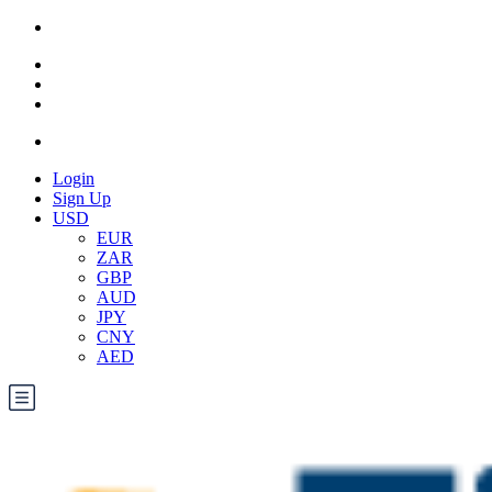
Login
Sign Up
USD
EUR
ZAR
GBP
AUD
JPY
CNY
AED