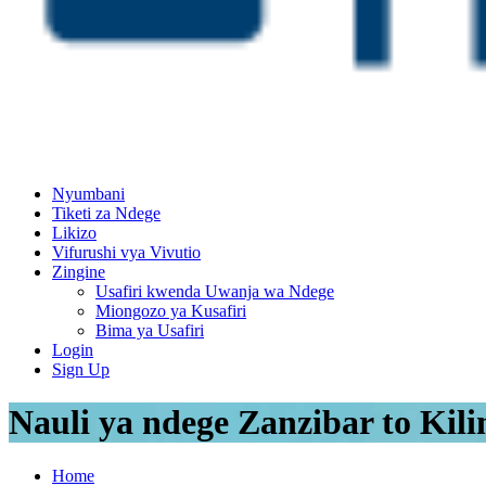
Nyumbani
Tiketi za Ndege
Likizo
Vifurushi vya Vivutio
Zingine
Usafiri kwenda Uwanja wa Ndege
Miongozo ya Kusafiri
Bima ya Usafiri
Login
Sign Up
Nauli ya ndege Zanzibar to Kili
Home