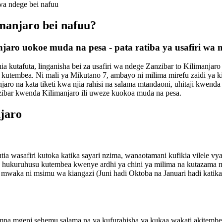
 wa ndege bei nafuu
imanjaro bei nafuu?
anjaro uokoe muda na pesa - pata ratiba ya usafiri w
a kutafuta, linganisha bei za usafiri wa ndege Zanzibar to Kilimanjaro 
kutembea. Ni mali ya Mikutano 7, ambayo ni milima mirefu zaidi ya k
njaro na kata tiketi kwa njia rahisi na salama mtandaoni, uhitaji kwenda 
zibar kwenda Kilimanjaro ili uweze kuokoa muda na pesa.
njaro
tia wasafiri kutoka katika sayari nzima, wanaotamani kufikia vilele vy
u moja hukuruhusu kutembea kwenye ardhi ya chini ya milima na kutazam
a mwaka ni msimu wa kiangazi (Juni hadi Oktoba na Januari hadi katik
a mgeni sehemu salama na ya kufurahisha ya kukaa wakati akitembelea