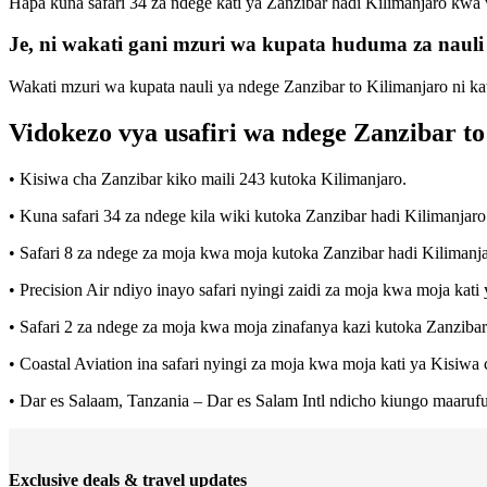
Hapa kuna safari 34 za ndege kati ya Zanzibar hadi Kilimanjaro kwa 
Je, ni wakati gani mzuri wa kupata huduma za nauli
Wakati mzuri wa kupata nauli ya ndege Zanzibar to Kilimanjaro ni k
Vidokezo vya usafiri wa ndege Zanzibar t
• Kisiwa cha Zanzibar kiko maili 243 kutoka Kilimanjaro.
• Kuna safari 34 za ndege kila wiki kutoka Zanzibar hadi Kilimanjaro
• Safari 8 za ndege za moja kwa moja kutoka Zanzibar hadi Kilimanja
• Precision Air ndiyo inayo safari nyingi zaidi za moja kwa moja kati
• Safari 2 za ndege za moja kwa moja zinafanya kazi kutoka Zanzibar
• Coastal Aviation ina safari nyingi za moja kwa moja kati ya Kisiwa
• Dar es Salaam, Tanzania – Dar es Salam Intl ndicho kiungo maarufu 
Exclusive deals & travel updates