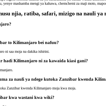
bu, yenye mashamba mengi ya kahawa, chemchemi za maji moto, maporo
u njia, ratiba, safari, mizigo na nauli ya
njaro?
bar to Kilimanjaro bei nafuu?
 ni saa moja na dakika ishirini.
r hadi Kilimanjaro ni za kawaida kiasi gani?
imanjaro.
uduma za nauli ya ndege kutoka Zanzibar kwenda Kili
kutoka Zanzibar kwenda Kilimanjaro moja kwa moja.
zibar kwa wastani kwa wiki?