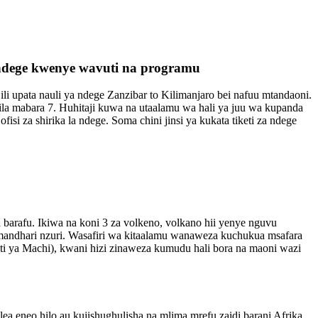
a ndege kwenye wavuti na programu
ili upata nauli ya ndege Zanzibar to Kilimanjaro bei nafuu mtandaoni.
ila mabara 7. Huhitaji kuwa na utaalamu wa hali ya juu wa kupanda
ofisi za shirika la ndege. Soma chini jinsi ya kukata tiketi za ndege
a barafu. Ikiwa na koni 3 za volkeno, volkano hii yenye nguvu
a mandhari nzuri. Wasafiri wa kitaalamu wanaweza kuchukua msafara
ati ya Machi), kwani hizi zinaweza kumudu hali bora na maoni wazi
 eneo hilo au kujishughulisha na mlima mrefu zaidi barani Afrika.