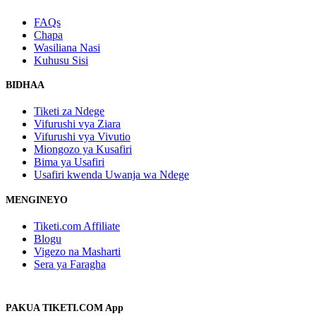
FAQs
Chapa
Wasiliana Nasi
Kuhusu Sisi
BIDHAA
Tiketi za Ndege
Vifurushi vya Ziara
Vifurushi vya Vivutio
Miongozo ya Kusafiri
Bima ya Usafiri
Usafiri kwenda Uwanja wa Ndege
MENGINEYO
Tiketi.com Affiliate
Blogu
Vigezo na Masharti
Sera ya Faragha
PAKUA TIKETI.COM App