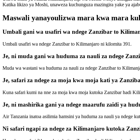
Katika likizo ya Moshi, unaweza kuchunguza mazingira yake ya aja
Maswali yanayoulizwa mara kwa mara kuhus
Umbali gani wa usafiri wa ndege Zanzibar to Kilima
Umbali usafiri wa ndege Zanzibar to Kilimanjaro ni kilomita 391.
Je, ni muda gani wa huduma za nauli za ndege Zanzi
Muda wa wastani wa huduma za nauli za ndege Zanzibar to Kilimanjaro
Je, safari za ndege za moja kwa moja kati ya Zanziba
Kuna safari kumi na nne za moja kwa moja kutoka Zanzibar hadi Kil
Je, ni mashirika gani ya ndege maarufu zaidi ya h
Air Tanzania inatoa asilimia hamsini ya huduma za nauli ya ndege 
Ni safari ngapi za ndege za Kilimanjaro kutoka Zan