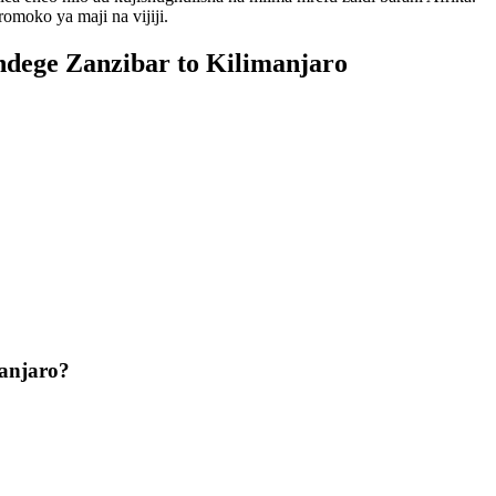
moko ya maji na vijiji.
 ndege Zanzibar to Kilimanjaro
manjaro?