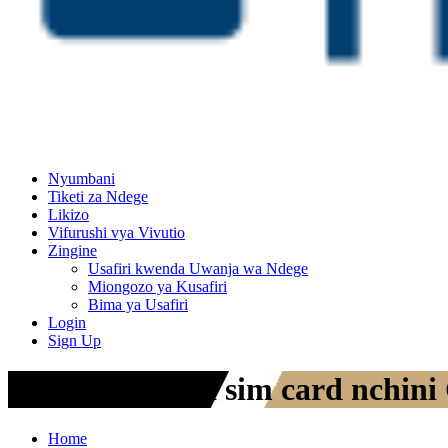
Nyumbani
Tiketi za Ndege
Likizo
Vifurushi vya Vivutio
Zingine
Usafiri kwenda Uwanja wa Ndege
Miongozo ya Kusafiri
Bima ya Usafiri
Login
Sign Up
Jinsi ya kupata sim card nchin
Home