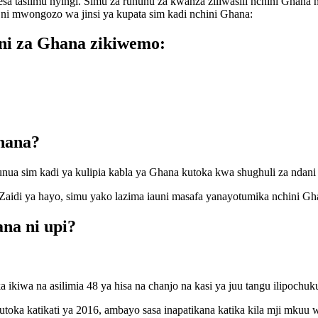
a taslimu nyingi. Simu za rununu za kwanza ziliwasili nchini Ghana 
a ni mwongozo wa jinsi ya kupata sim kadi nchini Ghana:
ni za Ghana zikiwemo:
hana?
nua sim kadi ya kulipia kabla ya Ghana kutoka kwa shughuli za ndani
. Zaidi ya hayo, simu yako lazima iauni masafa yanayotumika nchini Gh
na ni upi?
 ikiwa na asilimia 48 ya hisa na chanjo na kasi ya juu tangu ilipoc
a katikati ya 2016, ambayo sasa inapatikana katika kila mji mkuu 