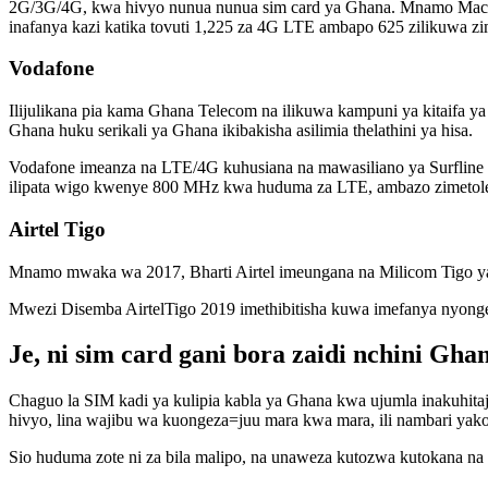
2G/3G/4G, kwa hivyo nunua nunua sim card ya Ghana. Mnamo Machi
inafanya kazi katika tovuti 1,225 za 4G LTE ambapo 625 zilikuwa
Vodafone
Ilijulikana pia kama Ghana Telecom na ilikuwa kampuni ya kitaifa 
Ghana huku serikali ya Ghana ikibakisha asilimia thelathini ya hisa.
Vodafone imeanza na LTE/4G kuhusiana na mawasiliano ya Surfline 
ilipata wigo kwenye 800 MHz kwa huduma za LTE, ambazo zimetol
Airtel Tigo
Mnamo mwaka wa 2017, Bharti Airtel imeungana na Milicom Tigo ya n
Mwezi Disemba AirtelTigo 2019 imethibitisha kuwa imefanya nyon
Je, ni sim card gani bora zaidi nchini Gha
Chaguo la SIM kadi ya kulipia kabla ya Ghana kwa ujumla inakuhitaj
hivyo, lina wajibu wa kuongeza=juu mara kwa mara, ili nambari yako i
Sio huduma zote ni za bila malipo, na unaweza kutozwa kutokana na s