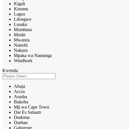
Kigali
Kisumu
Lagos
Lilongwe
Lusaka
Mombasa
Moshi
Mwanza
Nairobi
Nakuru
Mpaka wa Namanga
Windhoek
Kwenda
Abuja
Accra
Arusha
Bukoba
Mji wa Cape Town
Dar Es Salaam
Dodoma
Durban
Gaborone