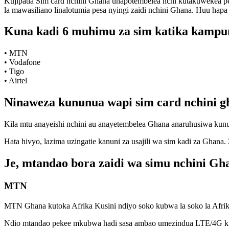
Kujipatia Sim card nchini Ghana unapotembelea nchi kutakuwekea pes
la mawasiliano linalotumia pesa nyingi zaidi nchini Ghana. Huu hap
Kuna kadi 6 muhimu za sim katika kampu
• MTN
• Vodafone
• Tigo
• Airtel
Ninaweza kununua wapi sim card nchini g
Kila mtu anayeishi nchini au anayetembelea Ghana anaruhusiwa kunu
Hata hivyo, lazima uzingatie kanuni za usajili wa sim kadi za Ghana
Je, mtandao bora zaidi wa simu nchini Gha
MTN
MTN Ghana kutoka Afrika Kusini ndiyo soko kubwa la soko la Afrika
Ndio mtandao pekee mkubwa hadi sasa ambao umezindua LTE/4G kutok