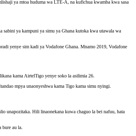
mlishaji ya mtoa huduma wa LTE-A, na kufichua kwamba kwa sasa
mia sabini ya kampuni ya simu ya Ghana kutoka kwa utawala wa
akoradi yenye sim kadi ya Vodafone Ghana. Mnamo 2019, Vodafone
kana kama AirtelTigo yenye soko la asilimia 26.
 Mtandao mpya unaonyeshwa kama Tigo kama simu nyingi.
io unapozitaka. Hili linaonekana kuwa chaguo la bei nafuu, hata
 bure au la.