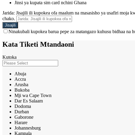
Jinsi ya kupata sim card nchini Ghana
Jarida: Jisajili ili kupokea ofa maalum na masasisho ya usafiri moja
chako.
Ninakubali kupokea barua pepe za matangazo kuhusu bidhaa na h
Kata Tiketi Mtandaoni
Kutoka
Abuja
Accra
Arusha
Bukoba
Mji wa Cape Town
Dar Es Salaam
Dodoma
Durban
Gaborone
Harare
Johannesburg
Kampala