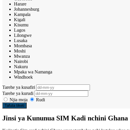
Harare
Johannesburg
Kampala
Kigali
Kisumu
Lagos
Lilongwe
Lusaka
Mombasa
Moshi
Mwanza
Nairobi
Nakuru
Mpaka wa Namanga
Windhoek
Tarehe ya kusafiri
Tarehe ya kurudi
Njia moja
Rudi
Tafuta tiketi
Jinsi ya Kununua SIM Kadi nchini Ghana