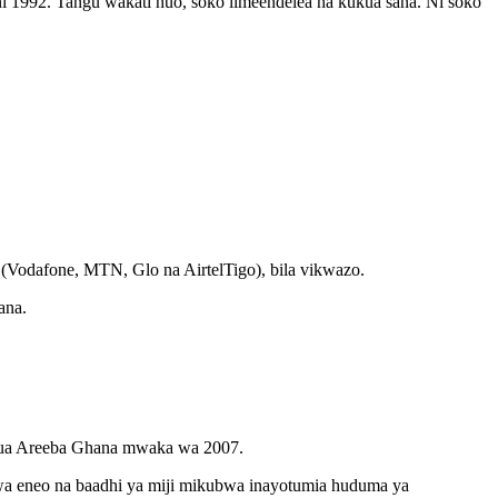
ni 1992. Tangu wakati huo, soko limeendelea na kukua sana. Ni soko
 (Vodafone, MTN, Glo na AirtelTigo), bila vikwazo.
ana.
hukua Areeba Ghana mwaka wa 2007.
wa eneo na baadhi ya miji mikubwa inayotumia huduma ya