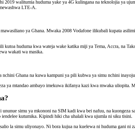
 2019 walitumia huduma yake ya 4G kulingana na teknolojia ya uju
 zimewashwa LTE-A.
ya mawasiliano ya Ghana. Mwaka 2008 Vodafone ilikubali kupata asili
ili kutoa huduma kwa wateja wake katika miji ya Tema, Accra, na T
ewa wakati wa masika.
chini Ghana na kuwa kampuni ya pili kubwa ya simu nchini inayojuli
geza ya mtandao ambayo imekuwa ikifanya kazi kwa mwaka uliopita.
na?
i ununue simu ya mkononi na SIM kadi kwa bei nafuu, na kuongeza sal
endelee kutumika. Kipindi hiki cha uhalali kwa ujumla ni siku tisini.
alio la simu uliyonayo. Ni bora kujua na kuelewa ni huduma gani ni za