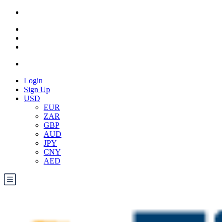
Login
Sign Up
USD
EUR
ZAR
GBP
AUD
JPY
CNY
AED