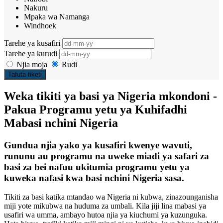
Nakuru
Mpaka wa Namanga
Windhoek
Tarehe ya kusafiri
Tarehe ya kurudi
Njia moja
Rudi
Tafuta tiketi
Weka tikiti ya basi ya Nigeria mkondoni -
Pakua Programu yetu ya Kuhifadhi
Mabasi nchini Nigeria
Gundua njia yako ya kusafiri kwenye wavuti,
rununu au programu na uweke miadi ya safari za
basi za bei nafuu ukitumia programu yetu ya
kuweka nafasi kwa basi nchini Nigeria sasa.
Tikiti za basi katika mtandao wa Nigeria ni kubwa, zinazounganisha
miji yote mikubwa na huduma za umbali. Kila jiji lina mabasi ya
usafiri wa umma, ambayo hutoa njia ya kiuchumi ya kuzunguka.