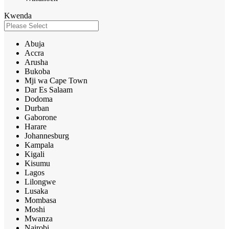
Kwenda
Abuja
Accra
Arusha
Bukoba
Mji wa Cape Town
Dar Es Salaam
Dodoma
Durban
Gaborone
Harare
Johannesburg
Kampala
Kigali
Kisumu
Lagos
Lilongwe
Lusaka
Mombasa
Moshi
Mwanza
Nairobi