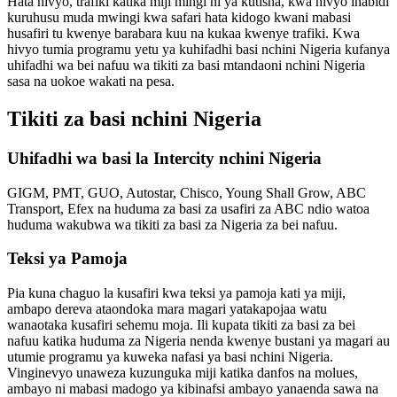
Hata hivyo, trafiki katika miji mingi ni ya kutisha, kwa hivyo inabidi
kuruhusu muda mwingi kwa safari hata kidogo kwani mabasi
husafiri tu kwenye barabara kuu na kukaa kwenye trafiki. Kwa
hivyo tumia programu yetu ya kuhifadhi basi nchini Nigeria kufanya
uhifadhi wa bei nafuu wa tikiti za basi mtandaoni nchini Nigeria
sasa na uokoe wakati na pesa.
Tikiti za basi nchini Nigeria
Uhifadhi wa basi la Intercity nchini Nigeria
GIGM, PMT, GUO, Autostar, Chisco, Young Shall Grow, ABC
Transport, Efex na huduma za basi za usafiri za ABC ndio watoa
huduma wakubwa wa tikiti za basi za Nigeria za bei nafuu.
Teksi ya Pamoja
Pia kuna chaguo la kusafiri kwa teksi ya pamoja kati ya miji,
ambapo dereva ataondoka mara magari yatakapojaa watu
wanaotaka kusafiri sehemu moja. Ili kupata tikiti za basi za bei
nafuu katika huduma za Nigeria nenda kwenye bustani ya magari au
utumie programu ya kuweka nafasi ya basi nchini Nigeria.
Vinginevyo unaweza kuzunguka miji katika danfos na molues,
ambayo ni mabasi madogo ya kibinafsi ambayo yanaenda sawa na