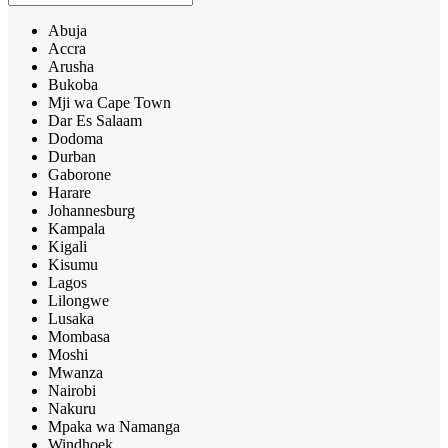
Abuja
Accra
Arusha
Bukoba
Mji wa Cape Town
Dar Es Salaam
Dodoma
Durban
Gaborone
Harare
Johannesburg
Kampala
Kigali
Kisumu
Lagos
Lilongwe
Lusaka
Mombasa
Moshi
Mwanza
Nairobi
Nakuru
Mpaka wa Namanga
Windhoek