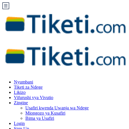
Nyumbani
Tiketi za Ndege
Likizo
Vifurushi vya Vivutio
Zingine
Usafiri kwenda Uwanja wa Ndege
Miongozo ya Kusafiri
Bima ya Usafiri
Login
Sign Up