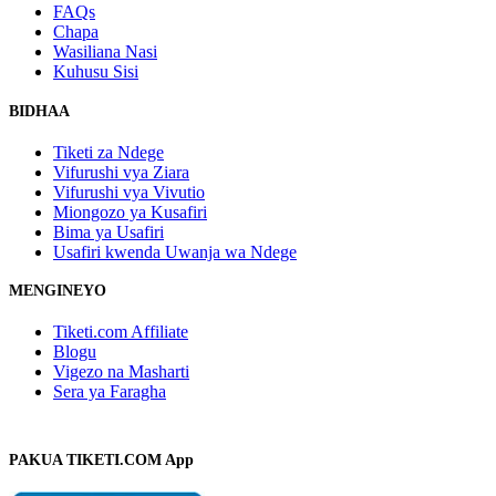
FAQs
Chapa
Wasiliana Nasi
Kuhusu Sisi
BIDHAA
Tiketi za Ndege
Vifurushi vya Ziara
Vifurushi vya Vivutio
Miongozo ya Kusafiri
Bima ya Usafiri
Usafiri kwenda Uwanja wa Ndege
MENGINEYO
Tiketi.com Affiliate
Blogu
Vigezo na Masharti
Sera ya Faragha
PAKUA TIKETI.COM App