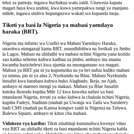
teksi za pamoja, ingawa huchukua watu zaidi. Unaweza kupata
magari haya kwa urahisi, kwa kuwa yamepakwa rangi ya manjano
milele, ingawa utulivu hupunguzwa wakati wa kupanda moja.
Tiketi ya basi la Nigeria ya mabasi yaendayo
haraka (BRT).
Nigeria ina mfumo wa Usafiri wa Mabasi Yaendayo Haraka,
unaoitwa utangazaji kama BRT, unaodhibitiwa na Serikali ya Jimbo
la Lagos. Mabasi na uhifadhi wa mabasi nchini Nigeria yana korido
zao katika sehemu kubwa kadhaa za jimbo, ambayo ina maana
kwamba hazichelewi kwa ujumla na msongamano wa magari.
Mabasi ya BRT pia ni ya kupumzika na ya bei nafuu kuliko mabasi
ya umma, pia ni ya aina 2, Nyekundu na Bluu. Mabasi Nyekundu
husafiri kwa barabara kubwa huko Alagbado, Ikeja, na Ajah,
ambayo ni maeneo mengi ya makazi. Mabasi ya Blue husafiri
kutoka Ikorodu kupitia Mile 12 kwa kuweka nafasi ya basi
mtandaoni Nigeria, tovuti ya soko kubwa la chakula nchini Nigeria,
kupitia Fadeyi, Stadium (mahali pa Uwanja wa Taifa wa Surulere)
hadi CMS (mahali pa Kanisa kongwe zaidi la Nigeria) na Tafawa.
Balewa Square, ambayo ni kituo cha mabasi.
Vidokezo vya karibu:
Tikiti zinahitaji kununuliwa kwenye vituo
vya BRT au uhifadhi tiketi za basi mtandaoni nchini Nigeria kabla