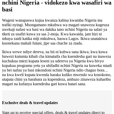
nchini Nigeria - vidokezo kwa wasafiri wa
basi
Wageni wanapaswa kujua kwanza kabisa kwamba Nigeria ina
trafiki nyingi. Msongamano mkubwa wa magari unaweza kugeuza
uwekaji nafasi wa basi wa dakika tano nchini Nigeria na safari ya
tiketi za usafiri kuwa ya saa 2-moja. Kwa kawaida, jam hizi ni
mbaya zaidi katika miji mikubwa, haswa Lagos. Ikiwa unatakiwa
kuonekana mahali fulani, jipe saa chache za ziada.
Ikiwa wewe ndiye dereva, na hii ni kubwa sana ikiwa, kwa kuwa
huwezi kutumia kibali cha kimataifa cha kuendesha gari na inaweza
kuchukua miezi kupata leseni ya udereva ya Nigeria kwa hivyo
kupakua programu yetu ya uhifadhi nchini Nigeria na kuweka miadi
ya bei nafuu ya basi mkondoni nchini Nigeria ndio chaguo bora. ,
na kwa kweli kupata kwenda haraka kuliko mwendo wa konokono,
utapata chini ya barabara za kupendeza, ambazo zinaweza kuharibu
magari na kufanya kuendesha gari kuwa hatari sana.
Exclusive deals & travel updates
Sign up to receive special offers, deals & travel updates direct to