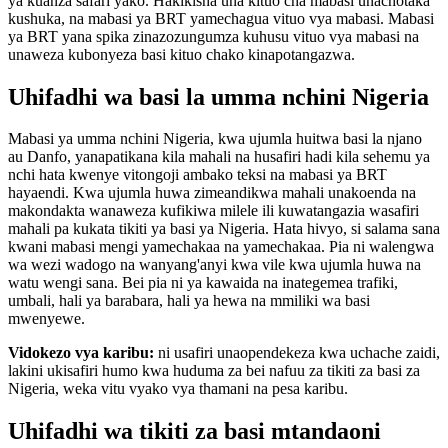
ya kuanza safari yako. Hakikisha una kituo cha mabasi unachotaka
kushuka, na mabasi ya BRT yamechagua vituo vya mabasi. Mabasi
ya BRT yana spika zinazozungumza kuhusu vituo vya mabasi na
unaweza kubonyeza basi kituo chako kinapotangazwa.
Uhifadhi wa basi la umma nchini Nigeria
Mabasi ya umma nchini Nigeria, kwa ujumla huitwa basi la njano
au Danfo, yanapatikana kila mahali na husafiri hadi kila sehemu ya
nchi hata kwenye vitongoji ambako teksi na mabasi ya BRT
hayaendi. Kwa ujumla huwa zimeandikwa mahali unakoenda na
makondakta wanaweza kufikiwa milele ili kuwatangazia wasafiri
mahali pa kukata tikiti ya basi ya Nigeria. Hata hivyo, si salama sana
kwani mabasi mengi yamechakaa na yamechakaa. Pia ni walengwa
wa wezi wadogo na wanyang'anyi kwa vile kwa ujumla huwa na
watu wengi sana. Bei pia ni ya kawaida na inategemea trafiki,
umbali, hali ya barabara, hali ya hewa na mmiliki wa basi
mwenyewe.
Vidokezo vya karibu:
ni usafiri unaopendekeza kwa uchache zaidi,
lakini ukisafiri humo kwa huduma za bei nafuu za tikiti za basi za
Nigeria, weka vitu vyako vya thamani na pesa karibu.
Uhifadhi wa tikiti za basi mtandaoni