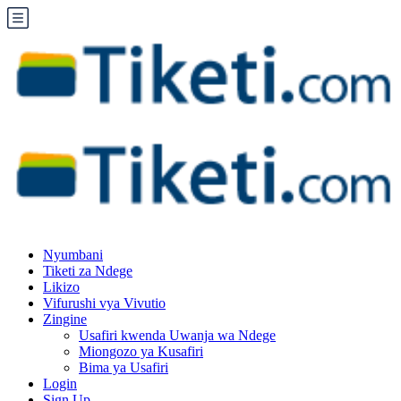
Nyumbani
Tiketi za Ndege
Likizo
Vifurushi vya Vivutio
Zingine
Usafiri kwenda Uwanja wa Ndege
Miongozo ya Kusafiri
Bima ya Usafiri
Login
Sign Up