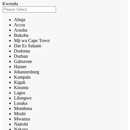
Kwenda
Abuja
Accra
Arusha
Bukoba
Mji wa Cape Town
Dar Es Salaam
Dodoma
Durban
Gaborone
Harare
Johannesburg
Kampala
Kigali
Kisumu
Lagos
Lilongwe
Lusaka
Mombasa
Moshi
Mwanza
Nairobi
Nakuru