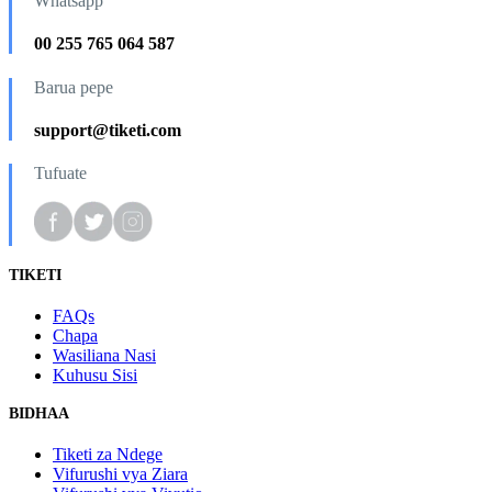
Whatsapp
00 255 765 064 587
Barua pepe
support@tiketi.com
Tufuate
TIKETI
FAQs
Chapa
Wasiliana Nasi
Kuhusu Sisi
BIDHAA
Tiketi za Ndege
Vifurushi vya Ziara