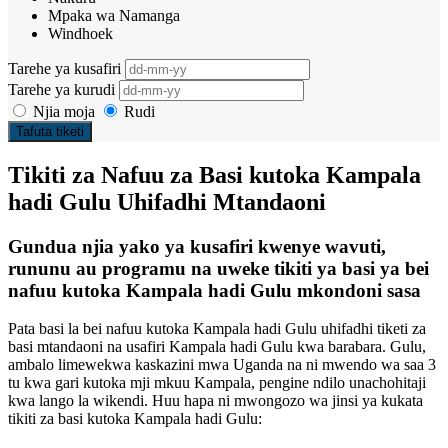
Mpaka wa Namanga
Windhoek
Tarehe ya kusafiri
Tarehe ya kurudi
Njia moja
Rudi
Tafuta tiketi
Tikiti za Nafuu za Basi kutoka Kampala
hadi Gulu Uhifadhi Mtandaoni
Gundua njia yako ya kusafiri kwenye wavuti,
rununu au programu na uweke tikiti ya basi ya bei
nafuu kutoka Kampala hadi Gulu mkondoni sasa
Pata basi la bei nafuu kutoka Kampala hadi Gulu uhifadhi tiketi za
basi mtandaoni na usafiri Kampala hadi Gulu kwa barabara. Gulu,
ambalo limewekwa kaskazini mwa Uganda na ni mwendo wa saa 3
tu kwa gari kutoka mji mkuu Kampala, pengine ndilo unachohitaji
kwa lango la wikendi. Huu hapa ni mwongozo wa jinsi ya kukata
tikiti za basi kutoka Kampala hadi Gulu: