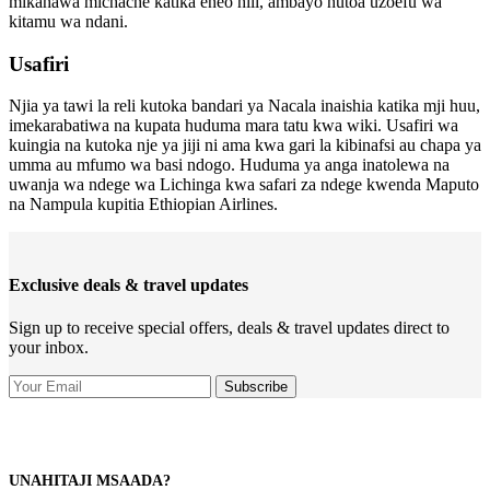
mikahawa michache katika eneo hili, ambayo hutoa uzoefu wa
kitamu wa ndani.
Usafiri
Njia ya tawi la reli kutoka bandari ya Nacala inaishia katika mji huu,
imekarabatiwa na kupata huduma mara tatu kwa wiki. Usafiri wa
kuingia na kutoka nje ya jiji ni ama kwa gari la kibinafsi au chapa ya
umma au mfumo wa basi ndogo. Huduma ya anga inatolewa na
uwanja wa ndege wa Lichinga kwa safari za ndege kwenda Maputo
na Nampula kupitia Ethiopian Airlines.
Exclusive deals & travel updates
Sign up to receive special offers, deals & travel updates direct to
your inbox.
UNAHITAJI MSAADA?