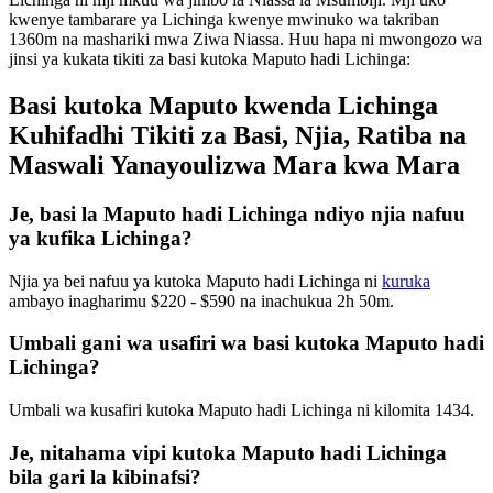
kwenye tambarare ya Lichinga kwenye mwinuko wa takriban
1360m na mashariki mwa Ziwa Niassa. Huu hapa ni mwongozo wa
jinsi ya kukata tikiti za basi kutoka Maputo hadi Lichinga:
Basi kutoka Maputo kwenda Lichinga
Kuhifadhi Tikiti za Basi, Njia, Ratiba na
Maswali Yanayoulizwa Mara kwa Mara
Je, basi la Maputo hadi Lichinga ndiyo njia nafuu
ya kufika Lichinga?
Njia ya bei nafuu ya kutoka Maputo hadi Lichinga ni
kuruka
ambayo inagharimu $220 - $590 na inachukua 2h 50m.
Umbali gani wa usafiri wa basi kutoka Maputo hadi
Lichinga?
Umbali wa kusafiri kutoka Maputo hadi Lichinga ni kilomita 1434.
Je, nitahama vipi kutoka Maputo hadi Lichinga
bila gari la kibinafsi?