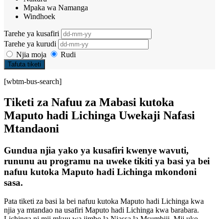
Mpaka wa Namanga
Windhoek
Tarehe ya kusafiri
Tarehe ya kurudi
Njia moja
Rudi
Tafuta tiketi
[wbtm-bus-search]
Tiketi za Nafuu za Mabasi kutoka
Maputo hadi Lichinga Uwekaji Nafasi
Mtandaoni
Gundua njia yako ya kusafiri kwenye wavuti,
rununu au programu na uweke tikiti ya basi ya bei
nafuu kutoka Maputo hadi Lichinga mkondoni
sasa.
Pata tiketi za basi la bei nafuu kutoka Maputo hadi Lichinga kwa
njia ya mtandao na usafiri Maputo hadi Lichinga kwa barabara.
Lichinga ni mji mkuu wa jimbo la Niassa la Msumbiji. Mji uko