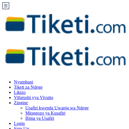
Nyumbani
Tiketi za Ndege
Likizo
Vifurushi vya Vivutio
Zingine
Usafiri kwenda Uwanja wa Ndege
Miongozo ya Kusafiri
Bima ya Usafiri
Login
Sign Up