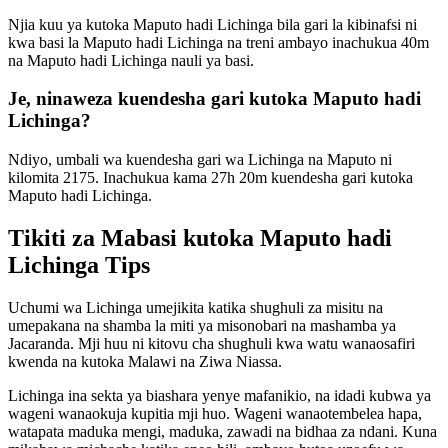
Njia kuu ya kutoka Maputo hadi Lichinga bila gari la kibinafsi ni
kwa basi la Maputo hadi Lichinga na treni ambayo inachukua 40m
na Maputo hadi Lichinga nauli ya basi.
Je, ninaweza kuendesha gari kutoka Maputo hadi
Lichinga?
Ndiyo, umbali wa kuendesha gari wa Lichinga na Maputo ni
kilomita 2175. Inachukua kama 27h 20m kuendesha gari kutoka
Maputo hadi Lichinga.
Tikiti za Mabasi kutoka Maputo hadi
Lichinga Tips
Uchumi wa Lichinga umejikita katika shughuli za misitu na
umepakana na shamba la miti ya misonobari na mashamba ya
Jacaranda. Mji huu ni kitovu cha shughuli kwa watu wanaosafiri
kwenda na kutoka Malawi na Ziwa Niassa.
Lichinga ina sekta ya biashara yenye mafanikio, na idadi kubwa ya
wageni wanaokuja kupitia mji huo. Wageni wanaotembelea hapa,
watapata maduka mengi, maduka, zawadi na bidhaa za ndani. Kuna