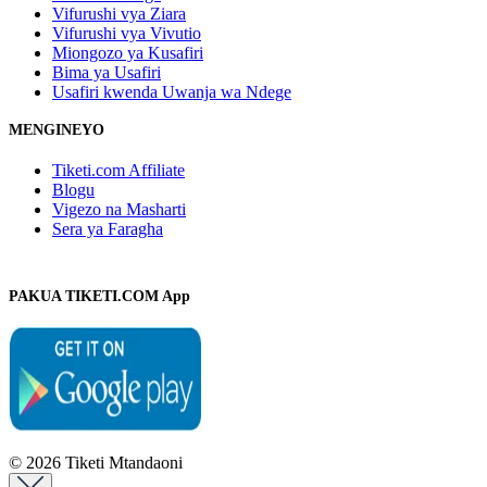
Vifurushi vya Ziara
Vifurushi vya Vivutio
Miongozo ya Kusafiri
Bima ya Usafiri
Usafiri kwenda Uwanja wa Ndege
MENGINEYO
Tiketi.com Affiliate
Blogu
Vigezo na Masharti
Sera ya Faragha
PAKUA TIKETI.COM App
© 2026 Tiketi Mtandaoni