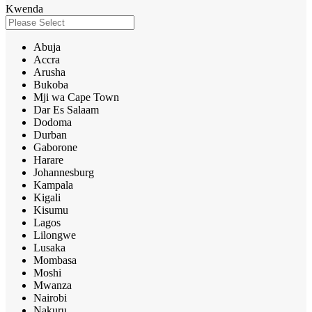
Kwenda
Abuja
Accra
Arusha
Bukoba
Mji wa Cape Town
Dar Es Salaam
Dodoma
Durban
Gaborone
Harare
Johannesburg
Kampala
Kigali
Kisumu
Lagos
Lilongwe
Lusaka
Mombasa
Moshi
Mwanza
Nairobi
Nakuru