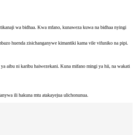
 upatikanaji wa bidhaa. Kwa mfano, kunaweza kuwa na bidhaa nyingi
azo huenda zisichanganywe kimantiki kama vile vifuniko na pipi.
 aibu ni karibu haiwezekani. Kuna mifano mingi ya hii, na wakati
anywa ili hakuna mtu atakayejua ulichonunua.