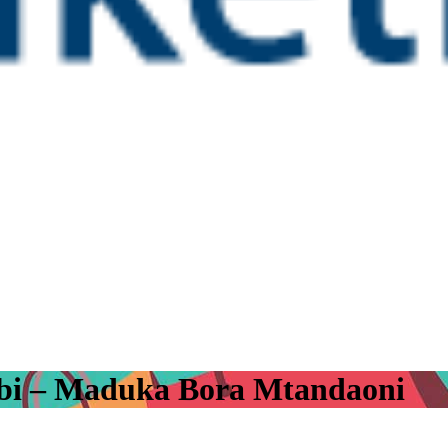
obi – Maduka Bora Mtandaoni