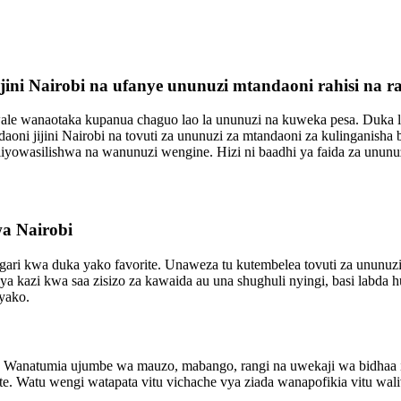
ini Nairobi na ufanye ununuzi mtandaoni rahisi na r
ale wanaotaka kupanua chaguo lao la ununuzi na kuweka pesa. Duka 
ni jijini Nairobi na tovuti za ununuzi za mtandaoni za kulinganisha b
yowasilishwa na wanunuzi wengine. Hizi ni baadhi ya faida za ununu
a Nairobi
ari kwa duka yako favorite. Unaweza tu kutembelea tovuti za ununuzi m
ya kazi kwa saa zisizo za kawaida au una shughuli nyingi, basi labda
 yako.
. Wanatumia ujumbe wa mauzo, mabango, rangi na uwekaji wa bidhaa il
e. Watu wengi watapata vitu vichache vya ziada wanapofikia vitu wal