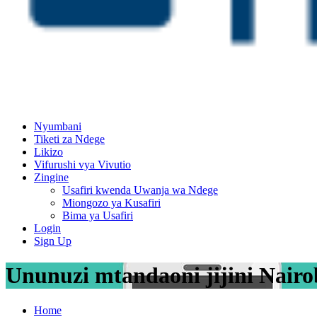
Nyumbani
Tiketi za Ndege
Likizo
Vifurushi vya Vivutio
Zingine
Usafiri kwenda Uwanja wa Ndege
Miongozo ya Kusafiri
Bima ya Usafiri
Login
Sign Up
Ununuzi mtandaoni jijini Nair
Home