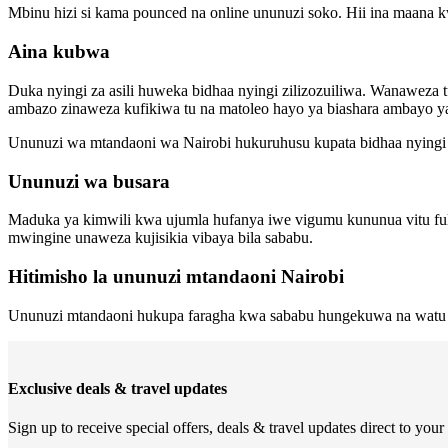
Mbinu hizi si kama pounced na online ununuzi soko. Hii ina maana k
Aina kubwa
Duka nyingi za asili huweka bidhaa nyingi zilizozuiliwa. Wanaweza t
ambazo zinaweza kufikiwa tu na matoleo hayo ya biashara ambayo 
Ununuzi wa mtandaoni wa Nairobi hukuruhusu kupata bidhaa nyingi 
Ununuzi wa busara
Maduka ya kimwili kwa ujumla hufanya iwe vigumu kununua vitu fula
mwingine unaweza kujisikia vibaya bila sababu.
Hitimisho la ununuzi mtandaoni Nairobi
Ununuzi mtandaoni hukupa faragha kwa sababu hungekuwa na watu wa
Exclusive deals & travel updates
Sign up to receive special offers, deals & travel updates direct to your