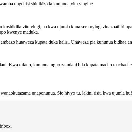
wamba ungehisi shinikizo la kununua vitu vingine.
u kushikilia vitu vingi, na kwa ujumla kuna sera nyingi zinazoathiri
yapo kwenye maduka.
ambazo hutaweza kupata duka halisi. Unaweza pia kununua bidhaa amb
ni. Kwa mfano, kununua nguo za ndani bila kupata macho machache ya
naokutazama unaponunua. Sio hivyo tu, lakini risiti kwa ujumla huf
 inbox.