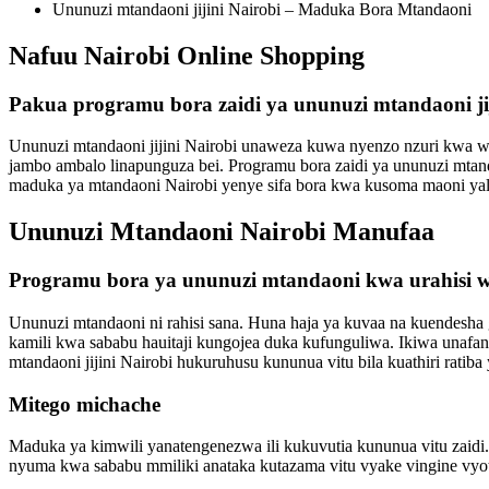
Ununuzi mtandaoni jijini Nairobi – Maduka Bora Mtandaoni
Nafuu Nairobi Online Shopping
Pakua programu bora zaidi ya ununuzi mtandaoni jij
Ununuzi mtandaoni jijini Nairobi unaweza kuwa nyenzo nzuri kwa w
jambo ambalo linapunguza bei. Programu bora zaidi ya ununuzi mtandao
maduka ya mtandaoni Nairobi yenye sifa bora kwa kusoma maoni yali
Ununuzi Mtandaoni Nairobi Manufaa
Programu bora ya ununuzi mtandaoni kwa urahisi w
Ununuzi mtandaoni ni rahisi sana. Huna haja ya kuvaa na kuendesha g
kamili kwa sababu hauitaji kungojea duka kufunguliwa. Ikiwa unafan
mtandaoni jijini Nairobi hukuruhusu kununua vitu bila kuathiri ratiba
Mitego michache
Maduka ya kimwili yanatengenezwa ili kukuvutia kununua vitu zaidi
nyuma kwa sababu mmiliki anataka kutazama vitu vyake vingine vyot