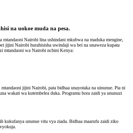
ahisi na uokoe muda na pesa.
la mtandaoni Nairobi lina ushindani mkubwa na maduka mengine,
ei jijini Nairobi hurahisisha uwindaji wa bei na unaweza kupata
zi mtandaoni wa Nairobi nchini Kenya:
tandaoni jijini Nairobi, pata bidhaa unayotaka na uinunue. Pia ni
 huna wakati wa kutembelea duka. Programu bora zaidi ya ununuzi
i kukufanya ununue vitu vya ziada. Bidhaa maarufu zaidi ziko
ivyokuja.