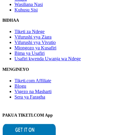
Wasiliana Nasi
Kuhusu Sisi
BIDHAA
Tiketi za Ndege
Vifurushi vya Ziara
Vifurushi vya Vivutio
Miongozo ya Kusafiri
Bima ya Usafiri
Usafiri kwenda Uwanja wa Ndege
MENGINEYO
Tiketi.com Affiliate
Blogu
Vigezo na Masharti
Sera ya Faragha
PAKUA TIKETI.COM App