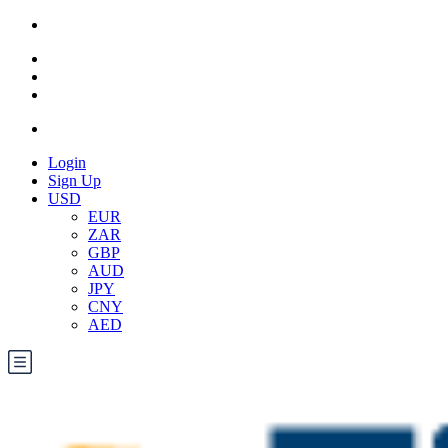
Login
Sign Up
USD
EUR
ZAR
GBP
AUD
JPY
CNY
AED