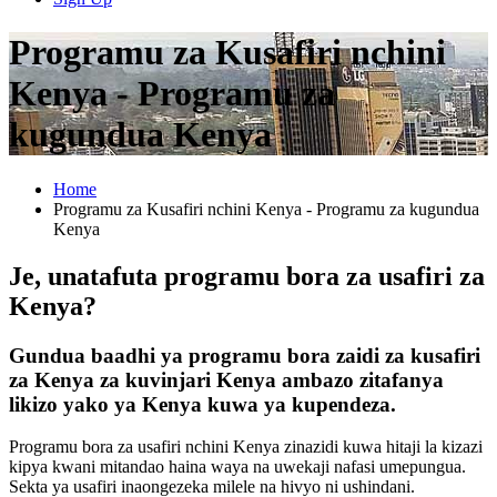
Programu za Kusafiri nchini
Kenya - Programu za
kugundua Kenya
Home
Programu za Kusafiri nchini Kenya - Programu za kugundua
Kenya
Je, unatafuta programu bora za usafiri za
Kenya?
Gundua baadhi ya programu bora zaidi za kusafiri
za Kenya za kuvinjari Kenya ambazo zitafanya
likizo yako ya Kenya kuwa ya kupendeza.
Programu bora za usafiri nchini Kenya zinazidi kuwa hitaji la kizazi
kipya kwani mitandao haina waya na uwekaji nafasi umepungua.
Sekta ya usafiri inaongezeka milele na hivyo ni ushindani.