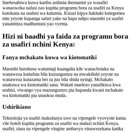
Imehesabiwa kuwa karibu asilimia themanini ya wasafiri
wanaoweka nafasi zao kupitia programu bora za usafiri za Kenya
kutokana na urahisi wa kutumia. Kizazi kipya hakitaki kutegemea
mtu yeyote kupanga safari yake na hapa ndipo maombi ya usafiri
yanatimiza madhumuni yao vyema.
Hizi ni baadhi ya faida za programu bora
za usafiri nchini Kenya:
Fanya mchakato kuwa wa kiotomatiki
Maombi huruhusu watumiaji kuangalia kile wanachotaka na
wanaweza kuitafuta bila kuzungumza na mwakilishi yeyote na
wanaweza kutazama bei za juu bila shida nyingi. Mchakato
unakuwa wa kiotomatiki sana. Wakati maelezo yanafikiwa kwa
urahisi, viwango vya mazungumzo pia hupanda kwani mchakato
wa kiotomatiki pia unaokoa muda.
Ushirikiano
Teknolojia ya usafiri inakufanya uwe na vipengele vyovyote kama
vile hoteli kupitia programu za usafiri wa malazi nchini Kenya,
usafiri, ziara na vipengele vingine ambavyo vinawezekana katika