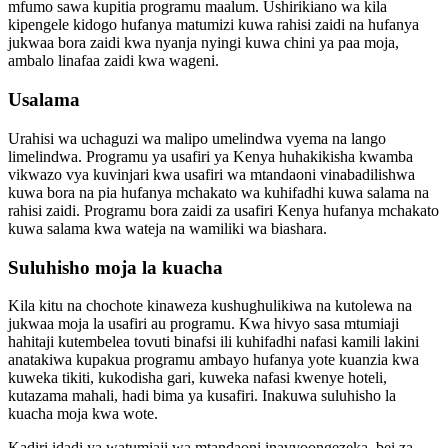
mfumo sawa kupitia programu maalum. Ushirikiano wa kila
kipengele kidogo hufanya matumizi kuwa rahisi zaidi na hufanya
jukwaa bora zaidi kwa nyanja nyingi kuwa chini ya paa moja,
ambalo linafaa zaidi kwa wageni.
Usalama
Urahisi wa uchaguzi wa malipo umelindwa vyema na lango
limelindwa. Programu ya usafiri ya Kenya huhakikisha kwamba
vikwazo vya kuvinjari kwa usafiri wa mtandaoni vinabadilishwa
kuwa bora na pia hufanya mchakato wa kuhifadhi kuwa salama na
rahisi zaidi. Programu bora zaidi za usafiri Kenya hufanya mchakato
kuwa salama kwa wateja na wamiliki wa biashara.
Suluhisho moja la kuacha
Kila kitu na chochote kinaweza kushughulikiwa na kutolewa na
jukwaa moja la usafiri au programu. Kwa hivyo sasa mtumiaji
hahitaji kutembelea tovuti binafsi ili kuhifadhi nafasi kamili lakini
anatakiwa kupakua programu ambayo hufanya yote kuanzia kwa
kuweka tikiti, kukodisha gari, kuweka nafasi kwenye hoteli,
kutazama mahali, hadi bima ya kusafiri. Inakuwa suluhisho la
kuacha moja kwa wote.
Kadiri idadi ya watumiaji wa mtandaoni inavyoongezeka, bei za