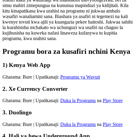
simu mahiri zimepungua na kununua mapinduzi ya kidijitali. Kila
kitu kinapatikana kwa urahisi na programu ni jukwaa ambalo
wasafiri wanaliamini sana. Biashara ya usafiri ni tegemezi na kali
kwenye tovuti kwa ajili ya kuangazia pekee haitoshi. Jukwaa sahihi
la kurahisisha mchakato wa uchunguzi wa usafiri na chaguo la
kujihusisha na kuweka nafasi linaweza kufanywa tu kupitia
programu, kwa urahisi sana.
Programu bora za kusafiri nchini Kenya
1) Kenya Web App
Gharama: Bure | Upatikanaji:
Programu ya Wavuti
2. Xe Currency Converter
Gharama: Bure | Upatikanaji:
Duka la Programu
na
Play Store
3. Duolingo
Gharama: Bure | Upatikanaji:
Duka la Programu
na
Play Store
4. Hali ya hewa Underground App