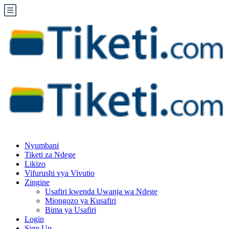
Nyumbani
Tiketi za Ndege
Likizo
Vifurushi vya Vivutio
Zingine
Usafiri kwenda Uwanja wa Ndege
Miongozo ya Kusafiri
Bima ya Usafiri
Login
Sign Up