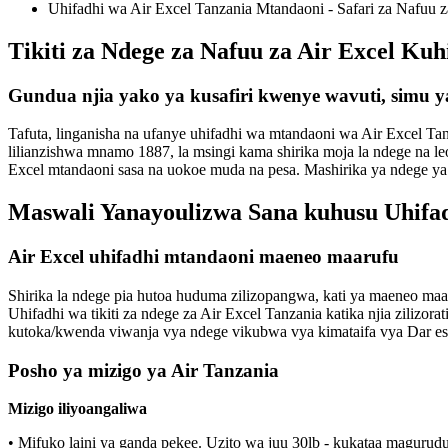
Uhifadhi wa Air Excel Tanzania Mtandaoni - Safari za Nafuu 
Tikiti za Ndege za Nafuu za Air Excel Kuh
Gundua njia yako ya kusafiri kwenye wavuti, simu y
Tafuta, linganisha na ufanye uhifadhi wa mtandaoni wa Air Excel Tanz
lilianzishwa mnamo 1887, la msingi kama shirika moja la ndege na l
Excel mtandaoni sasa na uokoe muda na pesa. Mashirika ya ndege ya 
Maswali Yanayoulizwa Sana kuhusu Uhifad
Air Excel uhifadhi mtandaoni maeneo maarufu
Shirika la ndege pia hutoa huduma zilizopangwa, kati ya maeneo maa
Uhifadhi wa tikiti za ndege za Air Excel Tanzania katika njia ziliz
kutoka/kwenda viwanja vya ndege vikubwa vya kimataifa vya Dar es
Posho ya mizigo ya Air Tanzania
Mizigo iliyoangaliwa
• Mifuko laini ya ganda pekee. Uzito wa juu 30lb - kukataa magurudu