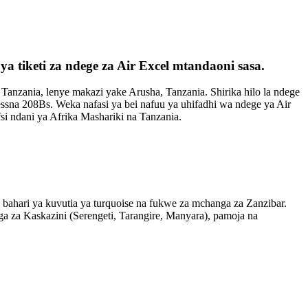
 tiketi za ndege za Air Excel mtandaoni sasa.
 Tanzania, lenye makazi yake Arusha, Tanzania. Shirika hilo la ndege
essna 208Bs. Weka nafasi ya bei nafuu ya uhifadhi wa ndege ya Air
i ndani ya Afrika Mashariki na Tanzania.
bahari ya kuvutia ya turquoise na fukwe za mchanga za Zanzibar.
ga za Kaskazini (Serengeti, Tarangire, Manyara), pamoja na