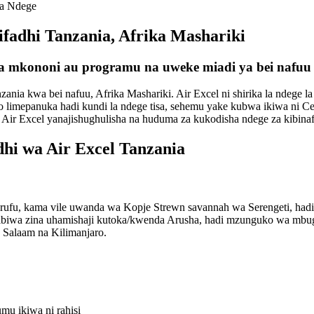
za Ndege
ifadhi Tanzania, Afrika Mashariki
a mkononi au programu na uweke miadi ya bei nafuu ya
ania kwa bei nafuu, Afrika Mashariki. Air Excel ni shirika la ndege la
eo limepanuka hadi kundi la ndege tisa, sehemu yake kubwa ikiwa ni C
Air Excel yanajishughulisha na huduma za kukodisha ndege za kibinafs
hi wa Air Excel Tanzania
rufu, kama vile uwanda wa Kopje Strewn savannah wa Serengeti, hadi 
oratibiwa zina uhamishaji kutoka/kwenda Arusha, hadi mzunguko wa mbu
 Salaam na Kilimanjaro.
mu ikiwa ni rahisi