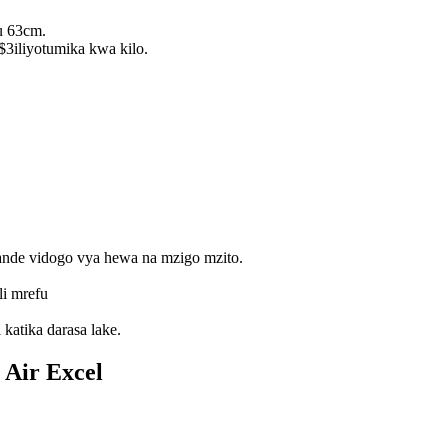
u 63cm.
3iliyotumika kwa kilo.
pande vidogo vya hewa na mzigo mzito.
li mrefu
 katika darasa lake.
 Air Excel