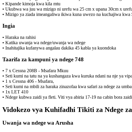
• Kipande kimoja kwa kila mtu
• Ukubwa wa juu wa mizigo ni urefu wa 25 cm x upana 30cm x uref
• Mizigo ya ziada imeangaliwa ikiwa kuna uwezo na kuchajiwa kwa $
Ingia
• Haraka na rahisi
• Katika uwanja wa ndege/uwanja wa ndege
• Inahitajika kufanywa angalau dakika 45 kabla ya kuondoka
Taarifa za kampuni ya ndege 748
• 7 x Cessna 208B - Msafara Mkuu
• Seti kumi na tatu na ya kushangaza kwa kuruka ndani na nje ya vi
• 1 x Cessna 406 - Msafara,
• Seti kumi na mbili za haraka zinazofaa kwa safari za ndege za umba
• 1x LET 410
• Ndege kubwa zaidi ya fleti. Viti vya abiria 17-19 na cabin bora zaidi
Vidokezo vya Kuhifadhi Tikiti za Ndege za
Uwanja wa ndege wa Arusha