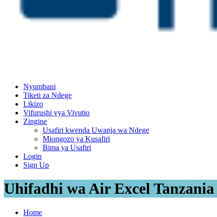
Nyumbani
Tiketi za Ndege
Likizo
Vifurushi vya Vivutio
Zingine
Usafiri kwenda Uwanja wa Ndege
Miongozo ya Kusafiri
Bima ya Usafiri
Login
Sign Up
Uhifadhi wa Air Excel Tanzania
Home