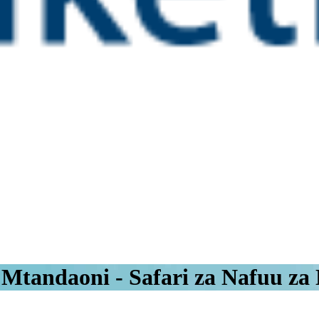
 Mtandaoni - Safari za Nafuu za