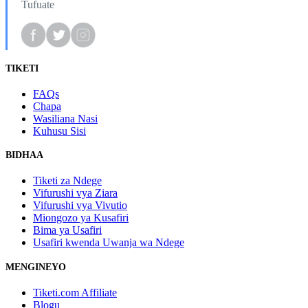
Tufuate
TIKETI
FAQs
Chapa
Wasiliana Nasi
Kuhusu Sisi
BIDHAA
Tiketi za Ndege
Vifurushi vya Ziara
Vifurushi vya Vivutio
Miongozo ya Kusafiri
Bima ya Usafiri
Usafiri kwenda Uwanja wa Ndege
MENGINEYO
Tiketi.com Affiliate
Blogu