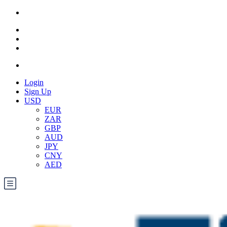
Login
Sign Up
USD
EUR
ZAR
GBP
AUD
JPY
CNY
AED