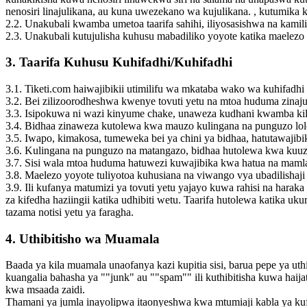
nenosiri linajulikana, au kuna uwezekano wa kujulikana. , kutumika k
2.2. Unakubali kwamba umetoa taarifa sahihi, iliyosasishwa na kami
2.3. Unakubali kutujulisha kuhusu mabadiliko yoyote katika maelez
3. Taarifa Kuhusu Kuhifadhi/Kuhifadhi
3.1. Tiketi.com haiwajibikii utimilifu wa mkataba wako wa kuhifadhi
3.2. Bei zilizoorodheshwa kwenye tovuti yetu na mtoa huduma zinaj
3.3. Isipokuwa ni wazi kinyume chake, unaweza kudhani kwamba kil
3.4. Bidhaa zinaweza kutolewa kwa mauzo kulingana na punguzo lolo
3.5. Iwapo, kimakosa, tumeweka bei ya chini ya bidhaa, hatutawajibik
3.6. Kulingana na punguzo na matangazo, bidhaa hutolewa kwa kuuz
3.7. Sisi wala mtoa huduma hatuwezi kuwajibika kwa hatua na mamlaka
3.8. Maelezo yoyote tuliyotoa kuhusiana na viwango vya ubadilishaji
3.9. Ili kufanya matumizi ya tovuti yetu yajayo kuwa rahisi na harak
za kifedha haziingii katika udhibiti wetu. Taarifa hutolewa katika 
tazama notisi yetu ya faragha.
4. Uthibitisho wa Muamala
Baada ya kila muamala unaofanya kazi kupitia sisi, barua pepe ya u
kuangalia bahasha ya ""junk" au ""spam"" ili kuthibitisha kuwa ha
kwa msaada zaidi.
Thamani ya jumla inayolipwa itaonyeshwa kwa mtumiaji kabla ya ku