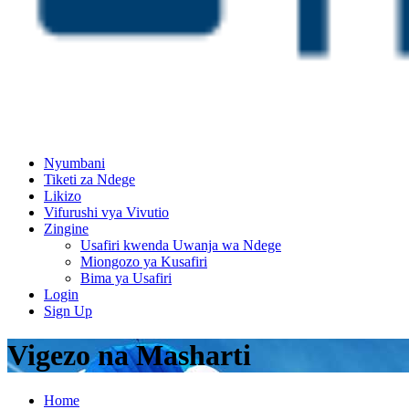
Nyumbani
Tiketi za Ndege
Likizo
Vifurushi vya Vivutio
Zingine
Usafiri kwenda Uwanja wa Ndege
Miongozo ya Kusafiri
Bima ya Usafiri
Login
Sign Up
Vigezo na Masharti
Home