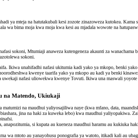
hadi ya mteja na hatutakubali kesi zozote zinazoweza kutokea. Kama s
akala wa bima moja kwa moja kwa kesi au mjadala wowote na hatupaswi
afasi sokoni, Mtumiaji anaweza kutengeneza akaunti za wanachama bil
azotolewa sokoni.
fa. Ikiwa unahifadhi nafasi ukitumia kadi yako ya mkopo, benki yako 
choorodheshwa kwenye taarifa yako ya mkopo au kadi ya benki kinawez
 uwekaji nafasi uliowekwa kwenye Tovuti. Ikiwa una maswali yoyote 
u na Matendo, Ukiukaji
za matumizi na maudhui yaliyosajiliwa naye (kwa mfano, data, maandis
a biashara, jina na haki za kuweka lebo) kwa maudhui yaliyopakiwa. Z
inafsi.
a, anapozitumia, si kupata au kueneza maudhui haramu au kukiuka haki
 wa mtoto au yanayohusu ponografia ya watoto, itikadi kali au ubaguz