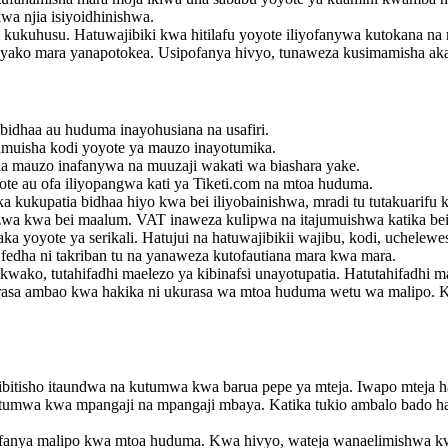
wa njia isiyoidhinishwa.
li kukuhusu. Hatuwajibiki kwa hitilafu yoyote iliyofanywa kutokana n
o yako mara yanapotokea. Usipofanya hivyo, tunaweza kusimamisha aka
 bidhaa au huduma inayohusiana na usafiri.
umuisha kodi yoyote ya mauzo inayotumika.
a mauzo inafanywa na muuzaji wakati wa biashara yake.
te au ofa iliyopangwa kati ya Tiketi.com na mtoa huduma.
a kukupatia bidhaa hiyo kwa bei iliyobainishwa, mradi tu tutakuarifu 
wa kwa bei maalum. VAT inaweza kulipwa na itajumuishwa katika bei
 yoyote ya serikali. Hatujui na hatuwajibikii wajibu, kodi, uchelewes
 fedha ni takriban tu na yanaweza kutofautiana mara kwa mara.
a kwako, tutahifadhi maelezo ya kibinafsi unayotupatia. Hatutahifadhi
ukurasa ambao kwa hakika ni ukurasa wa mtoa huduma wetu wa malipo. Kwa
thibitisho itaundwa na kutumwa kwa barua pepe ya mteja. Iwapo mteja 
ijatumwa kwa mpangaji na mpangaji mbaya. Katika tukio ambalo bado h
fanya malipo kwa mtoa huduma. Kwa hivyo, wateja wanaelimishwa kwam