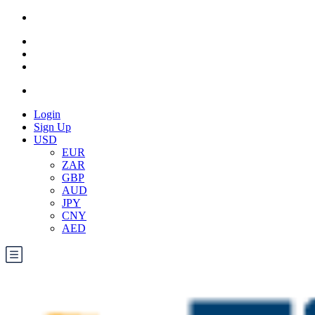
Login
Sign Up
USD
EUR
ZAR
GBP
AUD
JPY
CNY
AED