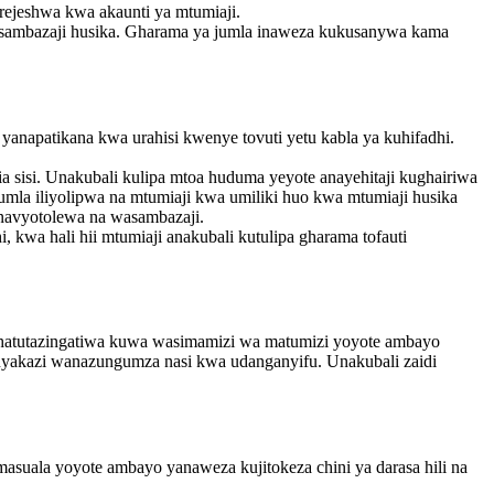
rejeshwa kwa akaunti ya mtumiaji.
a msambazaji husika. Gharama ya jumla inaweza kukusanywa kama
yanapatikana kwa urahisi kwenye tovuti yetu kabla ya kuhifadhi.
 sisi. Unakubali kulipa mtoa huduma yeyote anayehitaji kughairiwa
 jumla iliyolipwa na mtumiaji kwa umiliki huo kwa mtumiaji husika
navyotolewa na wasambazaji.
 kwa hali hii mtumiaji anakubali kutulipa gharama tofauti
 hatutazingatiwa kuwa wasimamizi wa matumizi yoyote ambayo
nyakazi wanazungumza nasi kwa udanganyifu. Unakubali zaidi
masuala yoyote ambayo yanaweza kujitokeza chini ya darasa hili na