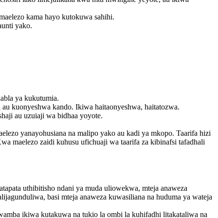
a maelezo kama hayo kutokuwa sahihi.
unti yako.
kabla ya kukutumia.
 au kuonyeshwa kando. Ikiwa haitaonyeshwa, haitatozwa.
haji au uzuiaji wa bidhaa yoyote.
 maelezo yanayohusiana na malipo yako au kadi ya mkopo. Taarifa hizi
 maelezo zaidi kuhusu ufichuaji wa taarifa za kibinafsi tafadhali
hatapata uthibitisho ndani ya muda uliowekwa, mteja anaweza
alijagunduliwa, basi mteja anaweza kuwasiliana na huduma ya wateja
ba ikiwa kutakuwa na tukio la ombi la kuhifadhi litakataliwa na