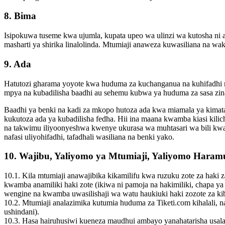
8. Bima
Isipokuwa tuseme kwa ujumla, kupata upeo wa ulinzi wa kutosha ni a
masharti ya shirika linalolinda. Mtumiaji anaweza kuwasiliana na w
9. Ada
Hatutozi gharama yoyote kwa huduma za kuchanganua na kuhifadhi n
mpya na kubadilisha baadhi au sehemu kubwa ya huduma za sasa zin
Baadhi ya benki na kadi za mkopo hutoza ada kwa miamala ya kimatai
kukutoza ada ya kubadilisha fedha. Hii ina maana kwamba kiasi kili
na takwimu iliyoonyeshwa kwenye ukurasa wa muhtasari wa bili kwa
nafasi uliyohifadhi, tafadhali wasiliana na benki yako.
10. Wajibu, Yaliyomo ya Mtumiaji, Yaliyomo Haram
10.1. Kila mtumiaji anawajibika kikamilifu kwa ruzuku zote za haki 
kwamba anamiliki haki zote (ikiwa ni pamoja na hakimiliki, chapa y
wengine na kwamba uwasilishaji wa watu haukiuki haki zozote za kib
10.2. Mtumiaji analazimika kutumia huduma za Tiketi.com kihalali, n
ushindani).
10.3. Hasa hairuhusiwi kueneza maudhui ambayo yanahatarisha usalama