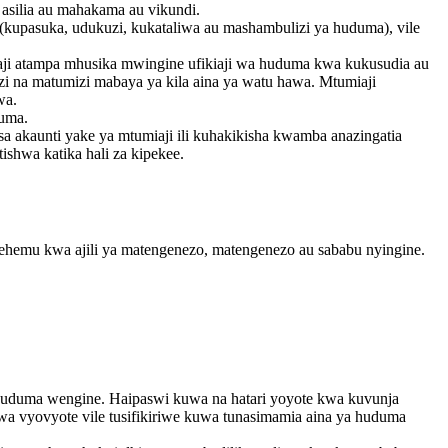
asilia au mahakama au vikundi.
 (kupasuka, udukuzi, kukataliwa au mashambulizi ya huduma), vile
iaji atampa mhusika mwingine ufikiaji wa huduma kwa kukusudia au
izi na matumizi mabaya ya kila aina ya watu hawa. Mtumiaji
wa.
duma.
sa akaunti yake ya mtumiaji ili kuhakikisha kwamba anazingatia
shwa katika hali za kipekee.
 sehemu kwa ajili ya matengenezo, matengenezo au sababu nyingine.
huduma wengine. Haipaswi kuwa na hatari yoyote kwa kuvunja
 vyovyote vile tusifikiriwe kuwa tunasimamia aina ya huduma