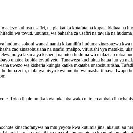
 maelezo kuhusu usafiri, na pia katika kutafuta na kupata bidhaa na hu
 uhifadhi wa tovuti, ununuzi wa bahasha za usafiri na tawala na huduma
ji wa huduma sokoni wanasimamia kikamilifu huduma zinazouzwa kwa m
sha zao zinazohusiana na usafiri (malipo, vifurushi vya matukio, ukata
a maelewano ya lazima ya kisheria na mtoa huduma wa malazi au mtoa 
ayo unatoa kupitia tovuti yetu. Tunaweza kuchukua hatua juu ya ma
ana uwezo wa kisheria kuingia katika mkataba unaoshurutisha. Tafadh
a huduma zetu, utafanya hivyo kwa mujibu wa masharti haya. Iwapo hu
com.
te. Toleo linalotumika kwa mkataba wako ni toleo ambalo linachapis
ochote kinachofanywa na mtu yeyote kwa kutumia jina, akaunti au neno
tufahamisha mara moja ikiwa una sababu yoyote ya kuamini kwamba ne