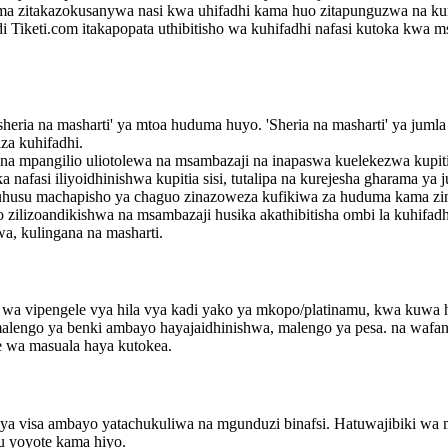
ama zitakazokusanywa nasi kwa uhifadhi kama huo zitapunguzwa na ku
ndi Tiketi.com itakapopata uthibitisho wa kuhifadhi nafasi kutoka kw
ia na masharti' ya mtoa huduma huyo. 'Sheria na masharti' ya jumla 
za kuhifadhi.
 mpangilio uliotolewa na msambazaji na inapaswa kuelekezwa kupitia
nafasi iliyoidhinishwa kupitia sisi, tutalipa na kurejesha gharama ya
uhusu machapisho ya chaguo zinazoweza kufikiwa za huduma kama zi
lizoandikishwa na msambazaji husika akathibitisha ombi la kuhifadhi,
a, kulingana na masharti.
a wa vipengele vya hila vya kadi yako ya mkopo/platinamu, kwa kuwa
malengo ya benki ambayo hayajaidhinishwa, malengo ya pesa. na wafa
 wa masuala haya kutokea.
i ya visa ambayo yatachukuliwa na mgunduzi binafsi. Hatuwajibiki wa 
u yoyote kama hiyo.