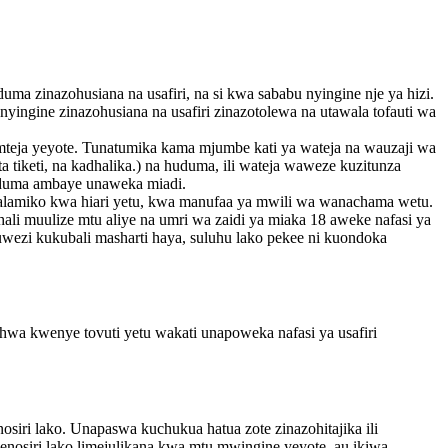
duma zinazohusiana na usafiri, na si kwa sababu nyingine nje ya hizi.
 nyingine zinazohusiana na usafiri zinazotolewa na utawala tofauti wa
teja yeyote. Tunatumika kama mjumbe kati ya wateja na wauzaji wa
 tiketi, na kadhalika.) na huduma, ili wateja waweze kuzitunza
huduma ambaye unaweka miadi.
lalamiko kwa hiari yetu, kwa manufaa ya mwili wa wanachama wetu.
ali muulize mtu aliye na umri wa zaidi ya miaka 18 aweke nafasi ya
wezi kukubali masharti haya, suluhu lako pekee ni kuondoka
hwa kwenye tovuti yetu wakati unapoweka nafasi ya usafiri
siri lako. Unapaswa kuchukua hatua zote zinazohitajika ili
nosiri lako limejulikana kwa mtu mwingine yeyote, au ikiwa