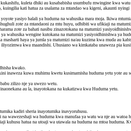
 kukashifu, kuleta dhiki au kusababisha usumbufu mwingine kwa watu 
kuingilia kati hatua za usalama za mtandao wa kigeni, akaunti nyingi
i yoyote yasiyo halali ya huduma na wahusika mara moja. Ikiwa mtum
hughuli zote za mtandaoni za mtu huyu, udhibiti wa ufikiaji na matum
arama zote za bahati nasibu zinazotokana na matumizi yasiyoidhinish
e ya wahusika wengine kutokana na matumizi yasiyoidhinishwa ya hu
uka masharti haya ya jumla ya matumizi na/au kuzima kwa muda au kabi
i iliyozimwa kwa maandishi. Uhusiano wa kimkataba unaweza pia kusiti
dhisha kwako.
u, lakini inaweza kuwa muhimu kwetu kusimamisha huduma yetu yote au
abu zilizo nje ya uwezo wetu.
inaonekana au la, inayotokana na kukatizwa kwa Huduma yetu.
natumika kadiri sheria inayotumika inavyoruhusu.
fasi na wawezeshaji wa huduma kwa manufaa ya watu wa nje au watoa 
ji kuhusu hatua na utoaji wa utawala na huduma na mtoa huduma. Kwa