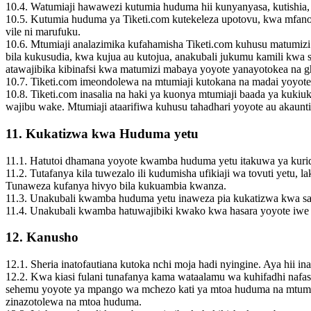
10.4. Watumiaji hawawezi kutumia huduma hii kunyanyasa, kutishia,
10.5. Kutumia huduma ya Tiketi.com kutekeleza upotovu, kwa mfano, 
vile ni marufuku.
10.6. Mtumiaji analazimika kufahamisha Tiketi.com kuhusu matumiz
bila kukusudia, kwa kujua au kutojua, anakubali jukumu kamili kwa s
atawajibika kibinafsi kwa matumizi mabaya yoyote yanayotokea na gh
10.7. Tiketi.com imeondolewa na mtumiaji kutokana na madai yoyot
10.8. Tiketi.com inasalia na haki ya kuonya mtumiaji baada ya kuki
wajibu wake. Mtumiaji ataarifiwa kuhusu tahadhari yoyote au akaunt
11. Kukatizwa kwa Huduma yetu
11.1. Hatutoi dhamana yoyote kwamba huduma yetu itakuwa ya kuri
11.2. Tutafanya kila tuwezalo ili kudumisha ufikiaji wa tovuti yet
Tunaweza kufanya hivyo bila kukuambia kwanza.
11.3. Unakubali kwamba huduma yetu inaweza pia kukatizwa kwa sab
11.4. Unakubali kwamba hatuwajibiki kwako kwa hasara yoyote iwe 
12. Kanusho
12.1. Sheria inatofautiana kutoka nchi moja hadi nyingine. Aya hii i
12.2. Kwa kiasi fulani tunafanya kama wataalamu wa kuhifadhi na
sehemu yoyote ya mpango wa mchezo kati ya mtoa huduma na mtumia
zinazotolewa na mtoa huduma.