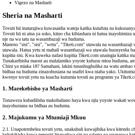
Vigezo na Masharti
Sheria na Masharti
Tovuti hii inatarajiwa kuwasaidia wateja katika kutafuta na kukusanya
Tovuti hii ni aina ya soko, kituo cha kibiashara ni hatua inayohimiza
nje na wa tatu na wasambazaji wa huduma.
Maneno "sisi", "sisi", "wetu", "Tiketi.com" utawala na wasambaza
utawala. Hatua yetu ni mahali wasambazaji wa utawala huonyesha baha
kupitia sisi. Kwa kuweka nafasi kupitia Tiketi.com unaingia katik
Tunakaribisha maoni au malalamiko yoyote kuhusu mtoa huduma, amb
Chini ya miaka 18? Samahani, lakini tunashughulika na watu ambao w
bidhaa na huduma zinazohusiana na usafiri kwa niaba yako. Ukitumi
kwenye tovuti yetu na kuacha kutumia tovuti au programu ya Tiketi.
1. Marekebisho ya Masharti
Tunaweza kubadilisha makubaliano haya kwa njia yoyote wakati wowo
inayohusiana na bidhaa au huduma.
2. Majukumu ya Mtumiaji Mkuu
2.1. Unapotembelea tovuti yetu, unakubali kuwajibika kwa kitendo ch
kuhakikisha kuwa nenosiri linawekwa siri na salama na unapaswa ku