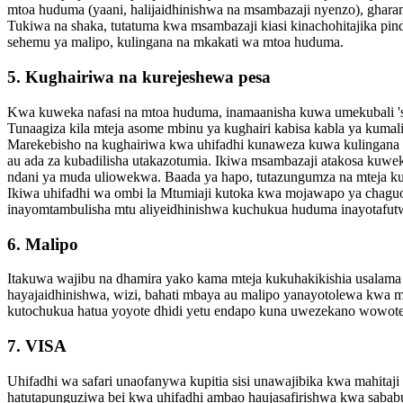
mtoa huduma (yaani, halijaidhinishwa na msambazaji nyenzo), ghar
Tukiwa na shaka, tutatuma kwa msambazaji kiasi kinachohitajika pi
sehemu ya malipo, kulingana na mkakati wa mtoa huduma.
5. Kughairiwa na kurejeshewa pesa
Kwa kuweka nafasi na mtoa huduma, inamaanisha kuwa umekubali 'sher
Tunaagiza kila mteja asome mbinu ya kughairi kabisa kabla ya kumali
Marekebisho na kughairiwa kwa uhifadhi kunaweza kuwa kulingana na
au ada za kubadilisha utakazotumia. Ikiwa msambazaji atakosa kuweka 
ndani ya muda uliowekwa. Baada ya hapo, tutazungumza na mteja k
Ikiwa uhifadhi wa ombi la Mtumiaji kutoka kwa mojawapo ya chaguo zi
inayomtambulisha mtu aliyeidhinishwa kuchukua huduma inayotafutw
6. Malipo
Itakuwa wajibu na dhamira yako kama mteja kukuhakikishia usalam
hayajaidhinishwa, wizi, bahati mbaya au malipo yanayotolewa kwa 
kutochukua hatua yoyote dhidi yetu endapo kuna uwezekano wowote
7. VISA
Uhifadhi wa safari unaofanywa kupitia sisi unawajibika kwa mahitaj
hatutapunguziwa bei kwa uhifadhi ambao haujasafirishwa kwa sabab