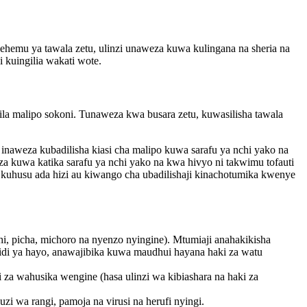
ehemu ya tawala zetu, ulinzi unaweza kuwa kulingana na sheria na
 kuingilia wakati wote.
a malipo sokoni. Tunaweza kwa busara zetu, kuwasilisha tawala
inaweza kubadilisha kiasi cha malipo kuwa sarafu ya nchi yako na
a kuwa katika sarafu ya nchi yako na kwa hivyo ni takwimu tofauti
kuhusu ada hizi au kiwango cha ubadilishaji kinachotumika kwenye
hi, picha, michoro na nyenzo nyingine). Mtumiaji anahakikisha
aidi ya hayo, anawajibika kuwa maudhui hayana haki za watu
 za wahusika wengine (hasa ulinzi wa kibiashara na haki za
i wa rangi, pamoja na virusi na herufi nyingi.